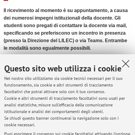
Il ricevimento al momento è su
appuntamento, a causa
dei numerosi impegni istituzionali della docente. Gli
studenti sono pregati di contattare la docente via mail,
specificando se preferiscono un incontro in presenza
(presso la Direzione del LILEC) o via Teams. Entrambe
le modalità sono egualmente possibili.
Questo sito web utilizza i cookie
Ultimi avvisi
Nel nostro sito utilizziamo sia cookie tecnici necessari per il suo
funzionamento, sia cookie e altri strumenti di tracciamento
PER GLI STUDENTI DI LETTERATURA E CULTURA GIAPPONESE LM -
facoltativi che potrai attivare solo con il tuo consenso.
SOSPENSIONE LEZIONE 18 NOVEMBRE 2022
Cookie e altri strumenti di tracciamento facoltativi sono usati per
Pubblicato il: 18 novembre 2022
analisi statistiche, misure sull'efficacia della comunicazione
istituzionale e analisi dei comportamenti degli utenti.
PER GLI STUDENTI DI LETTERATURA GIAPPONESE 3 - SOSPENSIONE
Se chiudi questo banner continuerai la navigazione solo con i
LEZIONE IN DATA 13-10-2022
cookie necessari.
Pubblicato il: 09 ottobre 2022
Puoi esprimere il consenso sui cookie facoltativi attivando l'opzione