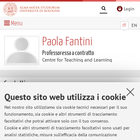
Login
Menu
IT
EN
Paola Fantini
Professoressa a contratto
Centre for Teaching and Learning
Contatti
Questo sito web utilizza i cookie
E-mail:
paola.fantini3@unibo.it
Nel nostro sito utilizziamo sia cookie tecnici necessari per il suo
funzionamento, sia cookie e altri strumenti di tracciamento
facoltativi che potrai attivare solo con il tuo consenso.
Centre for Teaching and Learning
Cookie e altri strumenti di tracciamento facoltativi sono usati per
Via Zamboni 33, Bologna -
Vai alla mappa
analisi statistiche, misure sull'efficacia della comunicazione