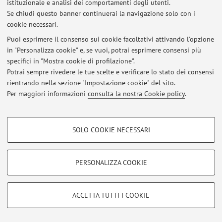
istituzionale e analisi dei comportamenti degli utenti.
Se chiudi questo banner continuerai la navigazione solo con i
cookie necessari.
Ultimi avvisi
Puoi esprimere il consenso sui cookie facoltativi attivando l'opzione
in "Personalizza cookie" e, se vuoi, potrai esprimere consensi più
Al momento non sono presenti avvisi.
specifici in "Mostra cookie di profilazione".
Potrai sempre rivedere le tue scelte e verificare lo stato dei consensi
rientrando nella sezione "Impostazione cookie" del sito.
Per maggiori informazioni
consulta la nostra Cookie policy
.
Area riservata
COOKIE DI PROFILAZIONE - FACOLTATIVI
Accedi tramite
login
per gestire tutti i contenuti del sito.
SOLO COOKIE NECESSARI
Si tratta di cookie utilizzati per analizzare le caratteristiche della navigazione
degli utenti, creare profili in base al loro comportamento sul sito, per analisi
di marketing.
PERSONALIZZA COOKIE
© 2026 - ALMA MATER STUDIORUM - Università di Bologna - Via
Mostra cookie di profilazione
Zamboni, 33 - 40126 Bologna - Partita IVA: 01131710376
Privacy
|
Note legali
|
Impostazioni Cookie
Google/Youtube Video
COOKIE TECNICI - NECESSARI
ACCETTA TUTTI I COOKIE
Facebook
Si tratta di cookie tecnici utilizzati, a titolo esemplificativo, per il corretto
Vimeo
funzionamento del sito, salvare le preferenze di navigazione, per il