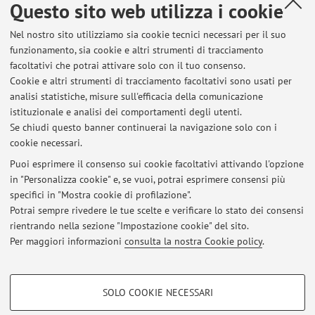
Questo sito web utilizza i cookie
Alma Mater Studiorum - Università di Bologna
Nel nostro sito utilizziamo sia cookie tecnici necessari per il suo
Via Zamboni 33, Bologna -
Vai alla mappa
funzionamento, sia cookie e altri strumenti di tracciamento
facoltativi che potrai attivare solo con il tuo consenso.
Cookie e altri strumenti di tracciamento facoltativi sono usati per
Orario di ricevimento
analisi statistiche, misure sull'efficacia della comunicazione
istituzionale e analisi dei comportamenti degli utenti.
Su appuntamento, previa richiesta via mail.
Se chiudi questo banner continuerai la navigazione solo con i
cookie necessari.
Puoi esprimere il consenso sui cookie facoltativi attivando l'opzione
in "Personalizza cookie" e, se vuoi, potrai esprimere consensi più
Ultimi avvisi
specifici in "Mostra cookie di profilazione".
Potrai sempre rivedere le tue scelte e verificare lo stato dei consensi
Al momento non sono presenti avvisi.
rientrando nella sezione "Impostazione cookie" del sito.
Per maggiori informazioni
consulta la nostra Cookie policy
.
COOKIE DI PROFILAZIONE - FACOLTATIVI
SOLO COOKIE NECESSARI
Si tratta di cookie utilizzati per analizzare le caratteristiche della navigazione
Area riservata