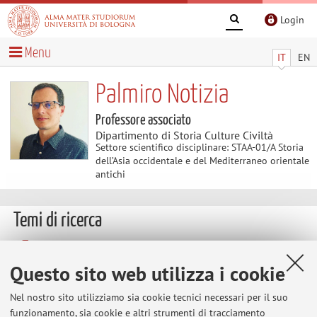
Login
Menu
IT
EN
Palmiro Notizia
Professore associato
Dipartimento di Storia Culture Civiltà
Settore scientifico disciplinare: STAA-01/A Storia
dell’Asia occidentale e del Mediterraneo orientale
antichi
Temi di ricerca
Parole chiave:
Mesopotamia - età del bronzo - storia
economica - storia politica - filologia ed edizione di testi
Questo sito web utilizza i cookie
Nel nostro sito utilizziamo sia cookie tecnici necessari per il suo
Storia economica e sociale della Babilonia del III e II
funzionamento, sia cookie e altri strumenti di tracciamento