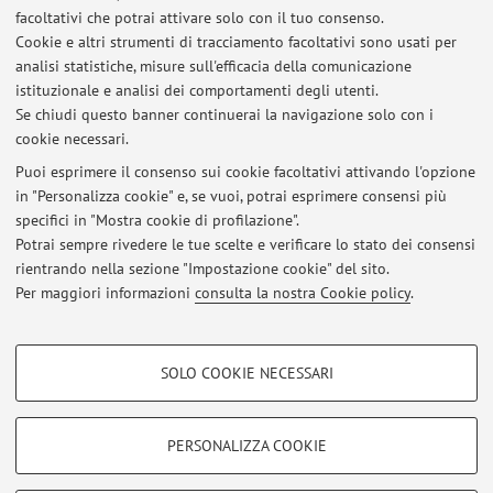
millennio a.C.
facoltativi che potrai attivare solo con il tuo consenso.
Edizione e studio della documentazione epigrafica di
Cookie e altri strumenti di tracciamento facoltativi sono usati per
periodo proto-dinastico, neo-sumerico e paleo-
analisi statistiche, misure sull'efficacia della comunicazione
babilonese.
istituzionale e analisi dei comportamenti degli utenti.
Se chiudi questo banner continuerai la navigazione solo con i
cookie necessari.
Puoi esprimere il consenso sui cookie facoltativi attivando l'opzione
in "Personalizza cookie" e, se vuoi, potrai esprimere consensi più
Ultimi avvisi
specifici in "Mostra cookie di profilazione".
Potrai sempre rivedere le tue scelte e verificare lo stato dei consensi
Al momento non sono presenti avvisi.
rientrando nella sezione "Impostazione cookie" del sito.
Per maggiori informazioni
consulta la nostra Cookie policy
.
COOKIE DI PROFILAZIONE - FACOLTATIVI
SOLO COOKIE NECESSARI
Si tratta di cookie utilizzati per analizzare le caratteristiche della navigazione
Area riservata
degli utenti, creare profili in base al loro comportamento sul sito, per analisi
Accedi tramite
login
per gestire tutti i contenuti del sito.
di marketing.
PERSONALIZZA COOKIE
Mostra cookie di profilazione