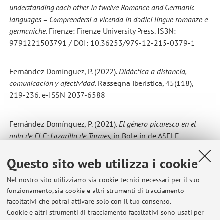
understanding each other in twelve Romance and Germanic
languages = Comprendersi a vicenda in dodici lingue romanze e
germaniche
. Firenze: Firenze University Press. ISBN:
9791221503791 / DOI: 10.36253/979-12-215-0379-1
Fernández Domínguez, P. (2022).
Didáctica a distancia,
comunicación y afectividad
. Rassegna iberistica, 45(118),
219-236. e-ISSN 2037-6588
Fernández Domínguez, P. (2021).
El género picaresco en el
aula de ELE: Lazarillo de Tormes,
in Boletín de ASELE
(Asociación para la Enseñanza del Español como Lengua
Extranjera) nº 62. ISSN: 1135-7002
Questo sito web utilizza i cookie
Nel nostro sito utilizziamo sia cookie tecnici necessari per il suo
funzionamento, sia cookie e altri strumenti di tracciamento
facoltativi che potrai attivare solo con il tuo consenso.
Cookie e altri strumenti di tracciamento facoltativi sono usati per
Ultimi avvisi