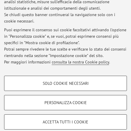
analisi statistiche, misure sull'efficacia della comunicazione
Start of 95261 - SPANISH LANGUAGE on 11th February
istituzionale e analisi dei comportamenti degli utenti.
Se chiudi questo banner continuerai la navigazione solo con i
Pubblicato il: 08 febbraio 2026
cookie necessari.
Revisione prova 28 gennaio
Puoi esprimere il consenso sui cookie facoltativi attivando l'opzione
Pubblicato il: 28 gennaio 2026
in "Personalizza cookie" e, se vuoi, potrai esprimere consensi più
specifici in "Mostra cookie di profilazione".
INICIO CLASES LECTORADO SPOSI, SVIC, IIRR - 16 SEPTIEMBRE
Potrai sempre rivedere le tue scelte e verificare lo stato dei consensi
Pubblicato il: 14 settembre 2025
rientrando nella sezione "Impostazione cookie" del sito.
Per maggiori informazioni
consulta la nostra Cookie policy
.
Tutti gli avvisi
COOKIE DI PROFILAZIONE - FACOLTATIVI
SOLO COOKIE NECESSARI
Si tratta di cookie utilizzati per analizzare le caratteristiche della navigazione
Area riservata
degli utenti, creare profili in base al loro comportamento sul sito, per analisi
Accedi tramite
login
per gestire tutti i contenuti del sito.
di marketing.
PERSONALIZZA COOKIE
Mostra cookie di profilazione
© 2026 - ALMA MATER STUDIORUM - Università di Bologna - Via
Google/Youtube Video
COOKIE TECNICI - NECESSARI
ACCETTA TUTTI I COOKIE
Zamboni, 33 - 40126 Bologna - Partita IVA: 01131710376
Facebook
Privacy
|
Note legali
|
Impostazioni Cookie