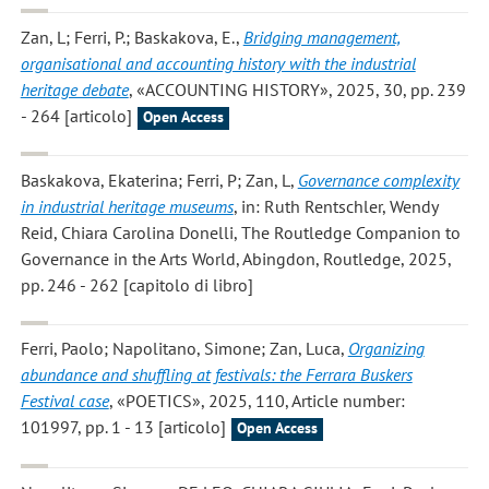
Zan, L; Ferri, P.; Baskakova, E.
,
Bridging management,
organisational and accounting history with the industrial
heritage debate
, «ACCOUNTING HISTORY», 2025, 30, pp. 239
- 264 [articolo]
Open Access
Baskakova, Ekaterina; Ferri, P; Zan, L
,
Governance complexity
in industrial heritage museums
, in: Ruth Rentschler, Wendy
Reid, Chiara Carolina Donelli, The Routledge Companion to
Governance in the Arts World, Abingdon, Routledge, 2025,
pp. 246 - 262 [capitolo di libro]
Ferri, Paolo; Napolitano, Simone; Zan, Luca
,
Organizing
abundance and shuffling at festivals: the Ferrara Buskers
Festival case
, «POETICS», 2025, 110, Article number:
101997, pp. 1 - 13 [articolo]
Open Access