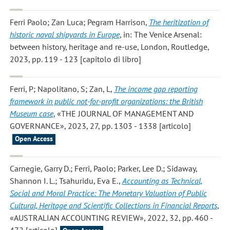
Ferri Paolo; Zan Luca; Pegram Harrison
,
The heritization of
historic naval shipyards in Europe
, in: The Venice Arsenal:
between history, heritage and re-use, London, Routledge,
2023, pp. 119 - 123 [capitolo di libro]
Ferri, P; Napolitano, S; Zan, L
,
The income gap reporting
framework in public not-for-profit organizations: the British
Museum case
, «THE JOURNAL OF MANAGEMENT AND
GOVERNANCE», 2023, 27, pp. 1303 - 1338 [articolo]
Open Access
Carnegie, Garry D.; Ferri, Paolo; Parker, Lee D.; Sidaway,
Shannon I. L.; Tsahuridu, Eva E.
,
Accounting as Technical,
Social and Moral Practice: The Monetary Valuation of Public
Cultural, Heritage and Scientific Collections in Financial Reports
,
«AUSTRALIAN ACCOUNTING REVIEW», 2022, 32, pp. 460 -