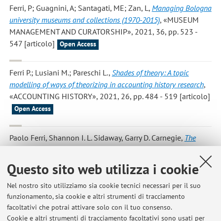
Ferri, P; Guagnini, A; Santagati, ME; Zan, L
,
Managing Bologna
university museums and collections (1970-2015)
, «MUSEUM
MANAGEMENT AND CURATORSHIP», 2021, 36, pp. 523 -
547 [articolo]
Open Access
Ferri P.; Lusiani M.; Pareschi L.
,
Shades of theory: A topic
modelling of ways of theorizing in accounting history research
,
«ACCOUNTING HISTORY», 2021, 26, pp. 484 - 519 [articolo]
Open Access
Paolo Ferri, Shannon I. L. Sidaway, Garry D. Carnegie
,
The
paradox of accounting for cultural heritage: A longitudinal study
on the financial reporting of heritage assets of major Australian
Questo sito web utilizza i cookie
public cultural institutions (1992-2019)
, «ACCOUNTING,
AUDITING & ACCOUNTABILITY JOURNAL», 2021, 34, pp.
Nel nostro sito utilizziamo sia cookie tecnici necessari per il suo
983 - 1012 [articolo]
funzionamento, sia cookie e altri strumenti di tracciamento
Open Access
facoltativi che potrai attivare solo con il tuo consenso.
Cookie e altri strumenti di tracciamento facoltativi sono usati per