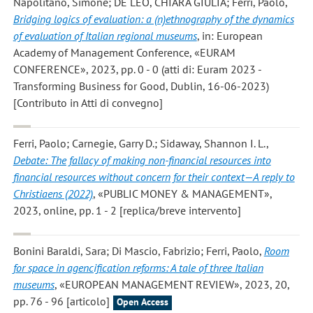
Napolitano, Simone; DE LEO, CHIARA GIULIA; Ferri, Paolo
,
Bridging logics of evaluation: a (n)ethnography of the dynamics
of evaluation of Italian regional museums
, in: European
Academy of Management Conference, «EURAM
CONFERENCE», 2023, pp. 0 - 0 (atti di: Euram 2023 -
Transforming Business for Good, Dublin, 16-06-2023)
[Contributo in Atti di convegno]
Ferri, Paolo; Carnegie, Garry D.; Sidaway, Shannon I. L.
,
Debate: The fallacy of making non-financial resources into
financial resources without concern for their context—A reply to
Christiaens (2022)
, «PUBLIC MONEY & MANAGEMENT»,
2023, online, pp. 1 - 2 [replica/breve intervento]
Bonini Baraldi, Sara; Di Mascio, Fabrizio; Ferri, Paolo
,
Room
for space in agencification reforms: A tale of three Italian
museums
, «EUROPEAN MANAGEMENT REVIEW», 2023, 20,
pp. 76 - 96 [articolo]
Open Access