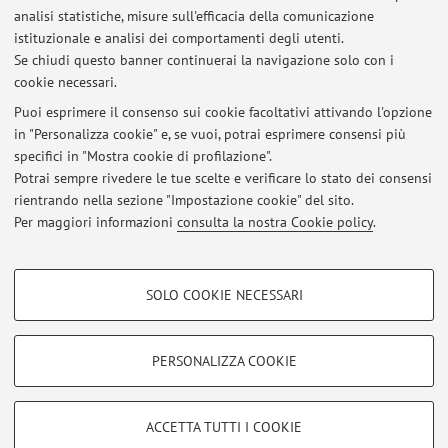
analisi statistiche, misure sull'efficacia della comunicazione
1
2
3
istituzionale e analisi dei comportamenti degli utenti.
Se chiudi questo banner continuerai la navigazione solo con i
cookie necessari.
Puoi esprimere il consenso sui cookie facoltativi attivando l'opzione
in "Personalizza cookie" e, se vuoi, potrai esprimere consensi più
Ultimi avvisi
specifici in "Mostra cookie di profilazione".
Potrai sempre rivedere le tue scelte e verificare lo stato dei consensi
Al momento non sono presenti avvisi.
rientrando nella sezione "Impostazione cookie" del sito.
Per maggiori informazioni
consulta la nostra Cookie policy
.
COOKIE DI PROFILAZIONE - FACOLTATIVI
SOLO COOKIE NECESSARI
Area riservata
Si tratta di cookie utilizzati per analizzare le caratteristiche della navigazione
degli utenti, creare profili in base al loro comportamento sul sito, per analisi
Accedi tramite
login
per gestire tutti i contenuti del sito.
di marketing.
PERSONALIZZA COOKIE
Mostra cookie di profilazione
© 2026 - ALMA MATER STUDIORUM - Università di Bologna - Via
Google/Youtube Video
COOKIE TECNICI - NECESSARI
ACCETTA TUTTI I COOKIE
Zamboni, 33 - 40126 Bologna - Partita IVA: 01131710376
Facebook
Privacy
|
Note legali
|
Impostazioni Cookie