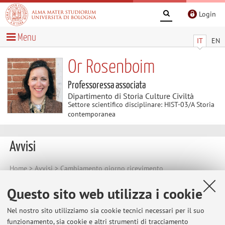
Login
Menu
IT
EN
Or Rosenboim
Professoressa associata
Dipartimento di Storia Culture Civiltà
Settore scientifico disciplinare: HIST-03/A Storia
contemporanea
Avvisi
Home
>
Avvisi
> Cambiamento giorno ricevimento
Cambiamento giorno ricevimento
Questo sito web utilizza i cookie
Venerdi 27 settembre e 4 ottobre non ci sarà ricevimento
Nel nostro sito utilizziamo sia cookie tecnici necessari per il suo
studenti.
funzionamento, sia cookie e altri strumenti di tracciamento