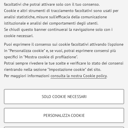
Giovedì 3 ottobre si terrà ricevimento dalle 13.45 alle
facoltativi che potrai attivare solo con il tuo consenso.
14.30.
Cookie e altri strumenti di tracciamento facoltativi sono usati per
Cordiali saluti
analisi statistiche, misure sull'efficacia della comunicazione
Pubblicato il: 27 settembre 2024
istituzionale e analisi dei comportamenti degli utenti.
Se chiudi questo banner continuerai la navigazione solo con i
cookie necessari.
Puoi esprimere il consenso sui cookie facoltativi attivando l'opzione
in "Personalizza cookie" e, se vuoi, potrai esprimere consensi più
Ultimi avvisi
specifici in "Mostra cookie di profilazione".
Cambiamento giorno ricevimento
Potrai sempre rivedere le tue scelte e verificare lo stato dei consensi
Pubblicato il: 27 settembre 2024
rientrando nella sezione "Impostazione cookie" del sito.
Per maggiori informazioni
consulta la nostra Cookie policy
.
Tutti gli avvisi
COOKIE DI PROFILAZIONE - FACOLTATIVI
SOLO COOKIE NECESSARI
Area riservata
Si tratta di cookie utilizzati per analizzare le caratteristiche della navigazione
degli utenti, creare profili in base al loro comportamento sul sito, per analisi
Accedi tramite
login
per gestire tutti i contenuti del sito.
di marketing.
PERSONALIZZA COOKIE
Mostra cookie di profilazione