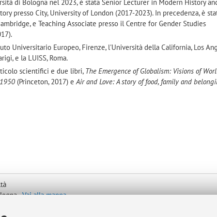
ersità di Bologna nel 2023, è stata Senior Lecturer in Modern History an
ory presso City, University of London (2017-2023). In precedenza, è sta
ambridge, e Teaching Associate presso il Centre for Gender Studies
17).
tuto Universitario Europeo, Firenze, l'Università della California, Los An
arigi, e la LUISS, Roma.
colo scientifici e due libri,
The Emergence of Globalism: Visions of Wor
9-1950
(Princeton, 2017) e
Air and Love: A story of food, family and belong
ltà
ologna -
Vai alla mappa