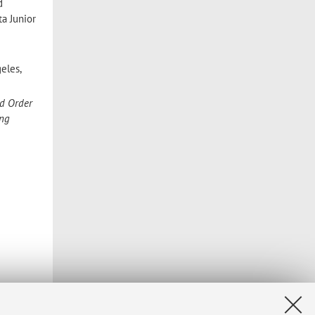
d
ta Junior
geles,
ld Order
ing