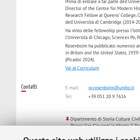
Prima di entrare a far parte dell'Univ
Director of the Centre for Modern Hist
Research Fellow al Queens' College, C
dell'Università di Cambridge (2014-20
Ha vinto delle fellowship presso l'Isti
l'Università di Chicago, Sciences Po, P
Rosenboim ha pubblicato numerosi arti
in Britain and the United States, 193
(Picador 2024).
Vai al Curriculum
Contatti
E-mail:
or.rosenboim@unibo.it
Tel:
+39 051 20 9 7616
Dipartimento di Storia Culture Civi
Piazza San Giovanni in Monte 2, B