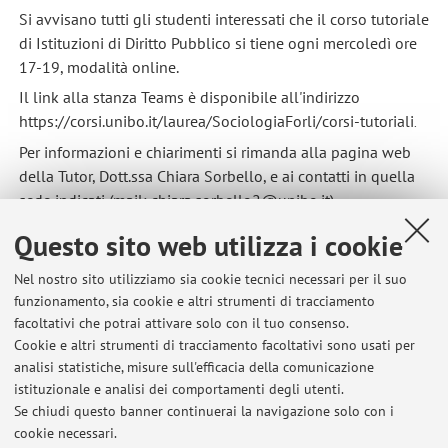
Si avvisano tutti gli studenti interessati che il corso tutoriale
di Istituzioni di Diritto Pubblico si tiene ogni mercoledì ore
17-19, modalità online.
Il link alla stanza Teams è disponibile all'indirizzo
https://corsi.unibo.it/laurea/SociologiaForli/corsi-tutoriali
.
Per informazioni e chiarimenti si rimanda alla pagina web
della Tutor, Dott.ssa Chiara Sorbello, e ai contatti in quella
sede indicati (mail: chiara.sorbello2@unibo.it).
Pubblicato il: 10 marzo 2025
Questo sito web utilizza i cookie
Nel nostro sito utilizziamo sia cookie tecnici necessari per il suo
funzionamento, sia cookie e altri strumenti di tracciamento
facoltativi che potrai attivare solo con il tuo consenso.
Ultimi avvisi
Cookie e altri strumenti di tracciamento facoltativi sono usati per
analisi statistiche, misure sull'efficacia della comunicazione
Annullamento lezioni 21-22 aprile 2026
istituzionale e analisi dei comportamenti degli utenti.
Pubblicato il: 16 aprile 2026
Se chiudi questo banner continuerai la navigazione solo con i
cookie necessari.
Informazioni relative alla prova parziale di Istituzioni di Diritto