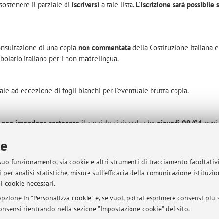
ostenere il parziale di
iscriversi
a tale lista.
L'iscrizione sarà possibile 
onsultazione di una copia
non commentata
della Costituzione italiana e
cabolario italiano per i non madrelingua.
ale ad eccezione di fogli bianchi per l'eventuale brutta copia.
e
non intendono sostenere
il parziale si ricorda che
giovedì 09/04
ovvi
ezioni di Istituzioni di Diritto Pubblico riprenderanno regolarmente la 
ie
-13
.
 suo funzionamento, sia cookie e altri strumenti di tracciamento facoltativ
 per analisi statistiche, misure sull'efficacia della comunicazione istituzi
i cookie necessari.
pzione in "Personalizza cookie" e, se vuoi, potrai esprimere consensi più sp
 consensi rientrando nella sezione "Impostazione cookie" del sito.
sità di Bologna - Via Zamboni, 33 - 40126 Bologna - Partita IVA: 01131710376