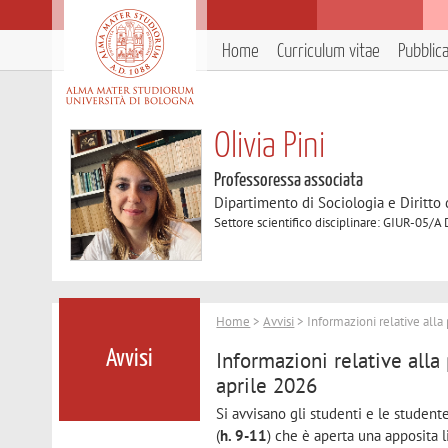
Home
Curriculum vitae
Pubblic
Olivia Pini
Professoressa associata
Dipartimento di Sociologia e Diritto
Settore scientifico disciplinare: GIUR-05/A 
Home
>
Avvisi
> Informazioni relative alla 
Informazioni relative alla 
Avvisi
aprile 2026
Si avvisano gli studenti e le student
(
h. 9-11
) che è aperta una apposita l