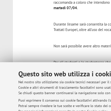
raccomanda a coloro che intendono s
martedì 07/04
.
Durante l'esame sarà consentita la c
Trattati Europei, oltre all'uso del vo
Non sarà possibile avere altro materi
Per gli studenti e le studentesse ch
non si terrà la normale lezione
. Le l
Questo sito web utilizza i cook
successiva,
martedì 14 aprile, h. 11
Un caro saluto e a presto!
Nel nostro sito utilizziamo sia cookie tecnici necessari per il
Pubblicato il: 31 marzo 2026
Cookie e altri strumenti di tracciamento facoltativi sono usati
Se chiudi questo banner continuerai la navigazione solo con 
Puoi esprimere il consenso sui cookie facoltativi attivando l'o
Potrai sempre rivedere le tue scelte e verificare lo stato dei
© 2026 - ALMA MATER STUDIORUM - Univer