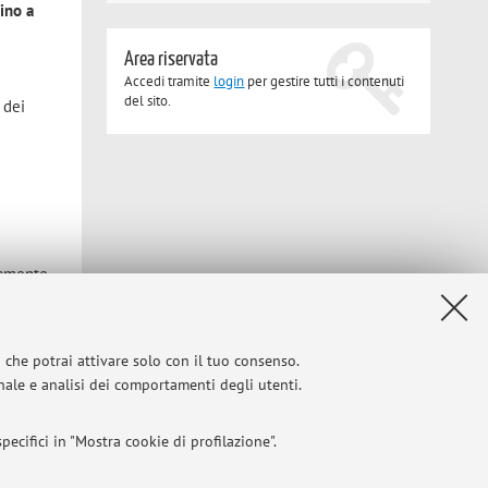
sino a
Area riservata
Accedi tramite
login
per gestire tutti i contenuti
del sito.
 dei
amente
settimana
i che potrai attivare solo con il tuo consenso.
onale e analisi dei comportamenti degli utenti.
ecifici in "Mostra cookie di profilazione".
Privacy
|
Note legali
|
Impostazioni Cookie