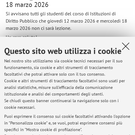
18 marzo 2026
Si avvisano tutti gli studenti del corso di Istituzioni di
Diritto Pubblico che giovedì 12 marzo 2026 e mercoledì 18
marzo 2026 non ci sarà lezione.
Un caro saluto!
Pubblicato il: 11 marzo 2026
Questo sito web utilizza i cookie
Nel nostro sito utilizziamo sia cookie tecnici necessari per il suo
funzionamento, sia cookie e altri strumenti di tracciamento
facoltativi che potrai attivare solo con il tuo consenso.
Ultimi avvisi
Cookie e altri strumenti di tracciamento facoltativi sono usati per
analisi statistiche, misure sull'efficacia della comunicazione
Annullamento lezioni 21-22 aprile 2026
istituzionale e analisi dei comportamenti degli utenti.
Pubblicato il: 16 aprile 2026
Se chiudi questo banner continuerai la navigazione solo con i
cookie necessari.
Informazioni relative alla prova parziale di Istituzioni di Diritto
Pubblico del 9 aprile 2026
Puoi esprimere il consenso sui cookie facoltativi attivando l'opzione
Pubblicato il: 31 marzo 2026
in "Personalizza cookie" e, se vuoi, potrai esprimere consensi più
specifici in "Mostra cookie di profilazione".