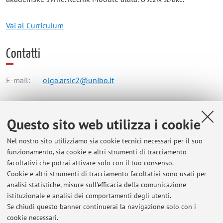
Vai al Curriculum
Contatti
E-mail:
olga.arsic2@unibo.it
AFORM - Settore Affari Generali
Questo sito web utilizza i cookie
Via Zamboni 33, Bologna -
Vai alla mappa
Nel nostro sito utilizziamo sia cookie tecnici necessari per il suo
funzionamento, sia cookie e altri strumenti di tracciamento
Orario di ricevimento
facoltativi che potrai attivare solo con il tuo consenso.
Cookie e altri strumenti di tracciamento facoltativi sono usati per
analisi statistiche, misure sull'efficacia della comunicazione
Tramite Microsoft Teams, su appuntamento via e-mail.
istituzionale e analisi dei comportamenti degli utenti.
Se chiudi questo banner continuerai la navigazione solo con i
cookie necessari.