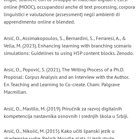
online (MOOC), occupandosi anche di text processing, corpora
linguistici e valutazione (assessment) negli ambienti di
apprendimento online e blended.
Arsić, O., Assimakopoulos, S., Bernardini, S., Ferraresi, A., &
Vella, M. (2023). Enhancing learning with branching scenario
simulations: Guidelines to using H5P content blocks. Zenodo.
Arsić, O., Popović, S. (2021). The Writing Process of a Ph.D.
Proposal: Corpus Analysis and an Interview with the Author.
En Teaching and Learning to Co-create. Cham: Palgrave
Macmillan.
Arsić, O., Mastilo, M. (2019). Priručnik za razvoj digitalnih
kompetencija nastavnika osnovnih i srednjih škola u Srbiji.
Arsić, O., Nikolić, M. (2015). Kako učiti španski jezik u
akademske svrhe. Rečnik Moodle alata. U
Jezik struke.