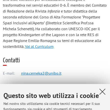
trasformativa nei servizi educativi 0-6. È membro del Comitato
di Redazione della Rivista
Infanzia
e tutor didattica della
seconda edizione del Corso di Alta Formazione "Progettare
Spazi Inclusivi all'Aperto" (Direttrice Scientifica Prof.ssa
Michela Schenetti). Ha collaborato con UNESCO-IOC per il
progetto Kindergarten of the Lagoon e con la rete RES di
Arpae Regione Emilia-Romagna su temi di educazione alla
sostenibilità.
Vai al Curriculum
Contatti
E-mail:
nina.cerneka2@unibo.it
Dipartimento di Scienze Dell'Educazione "Giovanni
Questo sito web utilizza i cookie
Maria Bertin"
Nel nostro sito utilizziamo sia cookie tecnici necessari per il suo
Via Filippo Re 6, Bologna -
Vai alla mappa
funzionamento, sia cookie e altri strumenti di tracciamento