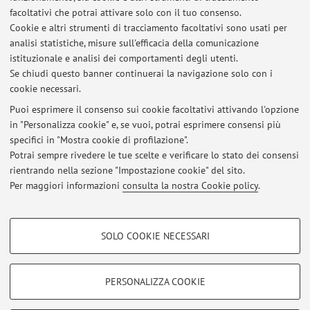
facoltativi che potrai attivare solo con il tuo consenso.
Risorse in rete
Cookie e altri strumenti di tracciamento facoltativi sono usati per
analisi statistiche, misure sull'efficacia della comunicazione
istituzionale e analisi dei comportamenti degli utenti.
ORCID
Se chiudi questo banner continuerai la navigazione solo con i
cookie necessari.
Puoi esprimere il consenso sui cookie facoltativi attivando l'opzione
in "Personalizza cookie" e, se vuoi, potrai esprimere consensi più
Ultimi avvisi
specifici in "Mostra cookie di profilazione".
Potrai sempre rivedere le tue scelte e verificare lo stato dei consensi
Al momento non sono presenti avvisi.
rientrando nella sezione "Impostazione cookie" del sito.
Per maggiori informazioni
consulta la nostra Cookie policy
.
COOKIE DI PROFILAZIONE - FACOLTATIVI
SOLO COOKIE NECESSARI
Si tratta di cookie utilizzati per analizzare le caratteristiche della navigazione
Area riservata
degli utenti, creare profili in base al loro comportamento sul sito, per analisi
Accedi tramite
login
per gestire tutti i contenuti del sito.
di marketing.
PERSONALIZZA COOKIE
Mostra cookie di profilazione