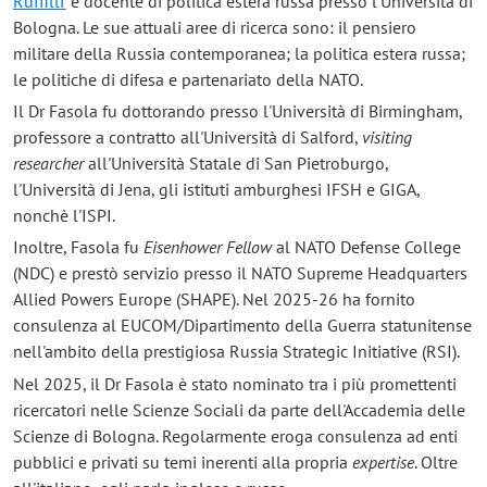
Ruffilli'
e docente di politica estera russa presso l'Università di
Bologna. Le sue attuali aree di ricerca sono: il pensiero
militare della Russia contemporanea; la politica estera russa;
le politiche di difesa e partenariato della NATO.
Il Dr Fasola fu dottorando presso l'Università di Birmingham,
professore a contratto all'Università di Salford,
visiting
researcher
all'Università Statale di San Pietroburgo,
l'Università di Jena, gli istituti amburghesi IFSH e GIGA,
nonchè l'ISPI.
Inoltre, Fasola fu
Eisenhower Fellow
al NATO Defense College
(NDC) e prestò servizio presso il NATO Supreme Headquarters
Allied Powers Europe (SHAPE). Nel 2025-26 ha fornito
consulenza al EUCOM/Dipartimento della Guerra statunitense
nell'ambito della prestigiosa Russia Strategic Initiative (RSI).
Nel 2025, il Dr Fasola è stato nominato tra i più promettenti
ricercatori nelle Scienze Sociali da parte dell'Accademia delle
Scienze di Bologna. Regolarmente eroga consulenza ad enti
pubblici e privati su temi inerenti alla propria
expertise
. Oltre