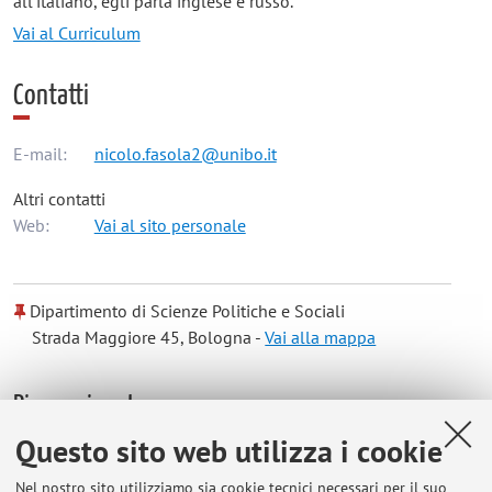
all'italiano, egli parla inglese e russo.
Vai al Curriculum
Contatti
E-mail:
nicolo.fasola2@unibo.it
Altri contatti
Web:
Vai al sito personale
Dipartimento di Scienze Politiche e Sociali
Strada Maggiore 45, Bologna -
Vai alla mappa
Risorse in rete
Questo sito web utilizza i cookie
ORCID
Nel nostro sito utilizziamo sia cookie tecnici necessari per il suo