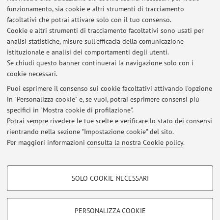
funzionamento, sia cookie e altri strumenti di tracciamento
Orario di ricevimento
facoltativi che potrai attivare solo con il tuo consenso.
Cookie e altri strumenti di tracciamento facoltativi sono usati per
analisi statistiche, misure sull'efficacia della comunicazione
In presenza
a Forlì
oppure online
, su Teams,
previo
istituzionale e analisi dei comportamenti degli utenti.
appuntamento
via e-mail.
Se chiudi questo banner continuerai la navigazione solo con i
cookie necessari.
Puoi esprimere il consenso sui cookie facoltativi attivando l'opzione
in "Personalizza cookie" e, se vuoi, potrai esprimere consensi più
Ultimi avvisi
specifici in "Mostra cookie di profilazione".
Potrai sempre rivedere le tue scelte e verificare lo stato dei consensi
Al momento non sono presenti avvisi.
rientrando nella sezione "Impostazione cookie" del sito.
Per maggiori informazioni
consulta la nostra Cookie policy
.
COOKIE DI PROFILAZIONE - FACOLTATIVI
SOLO COOKIE NECESSARI
Si tratta di cookie utilizzati per analizzare le caratteristiche della navigazione
Area riservata
degli utenti, creare profili in base al loro comportamento sul sito, per analisi
Accedi tramite
login
per gestire tutti i contenuti del sito.
di marketing.
PERSONALIZZA COOKIE
Mostra cookie di profilazione