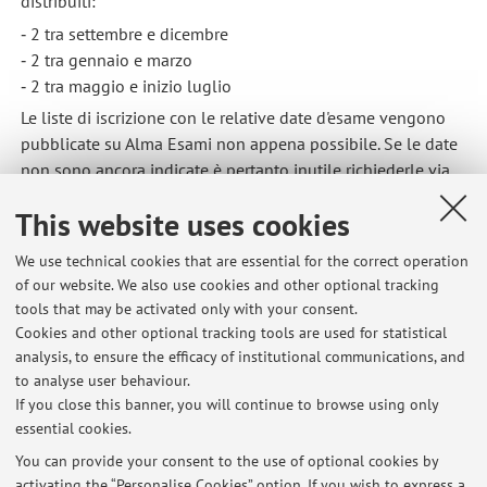
distribuiti:
‐ 2 tra settembre e dicembre
‐ 2 tra gennaio e marzo
‐ 2 tra maggio e inizio luglio
Le liste di iscrizione con le relative date d'esame vengono
pubblicate su Alma Esami non appena possibile. Se le date
non sono ancora indicate è pertanto inutile richiederle via
email alla docente.
This website uses cookies
Published on: August 07 2020
We use technical cookies that are essential for the correct operation
of our website. We also use cookies and other optional tracking
tools that may be activated only with your consent.
Cookies and other optional tracking tools are used for statistical
Latest news
analysis, to ensure the efficacy of institutional communications, and
AVVISO AI LAUREANDI: VERIFICA DELL’ORIGINALITÀ DELLA TESI
to analyse user behaviour.
If you close this banner, you will continue to browse using only
Published on: July 24 2022
essential cookies.
INFORMAZIONI SUGLI APPELLI D'ESAME
You can provide your consent to the use of optional cookies by
Published on: August 07 2020
activating the “Personalise Cookies” option. If you wish to express a