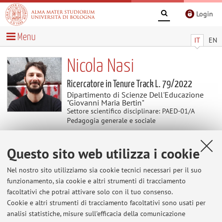
Login
Menu
IT
EN
Nicola Nasi
Ricercatore in Tenure Track L. 79/2022
Dipartimento di Scienze Dell'Educazione
"Giovanni Maria Bertin"
Settore scientifico disciplinare: PAED-01/A
Pedagogia generale e sociale
Questo sito web utilizza i cookie
Avvisi
Nel nostro sito utilizziamo sia cookie tecnici necessari per il suo
Al momento non sono presenti avvisi.
funzionamento, sia cookie e altri strumenti di tracciamento
facoltativi che potrai attivare solo con il tuo consenso.
Cookie e altri strumenti di tracciamento facoltativi sono usati per
analisi statistiche, misure sull'efficacia della comunicazione
Area riservata