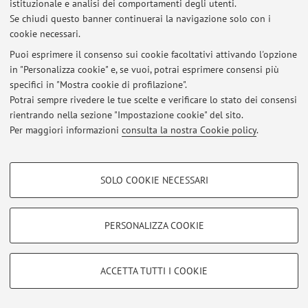
istituzionale e analisi dei comportamenti degli utenti.
Accedi tramite
login
per gestire tutti i contenuti del sito.
Se chiudi questo banner continuerai la navigazione solo con i
cookie necessari.
Puoi esprimere il consenso sui cookie facoltativi attivando l'opzione
© 2026 - ALMA MATER STUDIORUM - Università di Bologna - Via
in "Personalizza cookie" e, se vuoi, potrai esprimere consensi più
Zamboni, 33 - 40126 Bologna - Partita IVA: 01131710376
specifici in "Mostra cookie di profilazione".
Privacy
|
Note legali
|
Impostazioni Cookie
Potrai sempre rivedere le tue scelte e verificare lo stato dei consensi
rientrando nella sezione "Impostazione cookie" del sito.
Per maggiori informazioni
consulta la nostra Cookie policy
.
COOKIE DI PROFILAZIONE - FACOLTATIVI
SOLO COOKIE NECESSARI
Si tratta di cookie utilizzati per analizzare le caratteristiche della navigazione
degli utenti, creare profili in base al loro comportamento sul sito, per analisi
di marketing.
PERSONALIZZA COOKIE
Mostra cookie di profilazione
Google/Youtube Video
COOKIE TECNICI - NECESSARI
ACCETTA TUTTI I COOKIE
Facebook
Si tratta di cookie tecnici utilizzati, a titolo esemplificativo, per il corretto
Vimeo
funzionamento del sito, salvare le preferenze di navigazione, per il