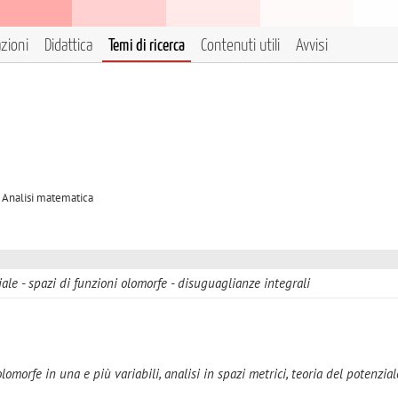
azioni
Didattica
Temi di ricerca
Contenuti utili
Avvisi
A Analisi matematica
iale
spazi di funzioni olomorfe
disuguaglianze integrali
omorfe in una e più variabili, analisi in spazi metrici, teoria del potenzial