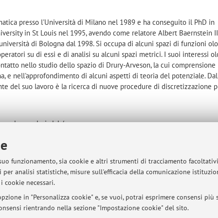
matica presso l'Università di Milano nel 1989 e ha conseguito il PhD in
ersity in St Louis nel 1995, avendo come relatore Albert Baernstein II
università di Bologna dal 1998. Si occupa di alcuni spazi di funzioni ol
eratori su di essi e di analisi su alcuni spazi metrici. I suoi interessi o
ntatto nello studio dello spazio di Drury-Arveson, la cui comprensione
, e nell'approfondimento di alcuni aspetti di teoria del potenziale. Dal
nte del suo lavoro è la ricerca di nuove procedure di discretizzazione p
t/complex-analysis-lab/en
p://www.genealogy.ams.org/id.php?id=1811
ie
thscinet/search/author.html?mrauthid=606003
 suo funzionamento, sia cookie e altri strumenti di tracciamento facoltativ
 per analisi statistiche, misure sull'efficacia della comunicazione istituzi
i cookie necessari.
sità di Bologna - Via Zamboni, 33 - 40126 Bologna - Partita IVA: 01131710376
pzione in "Personalizza cookie" e, se vuoi, potrai esprimere consensi più sp
 consensi rientrando nella sezione "Impostazione cookie" del sito.