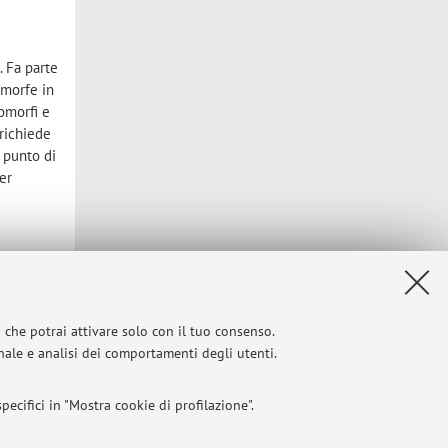
. Fa parte
omorfe in
lomorfi e
 richiede
 punto di
er
i che potrai attivare solo con il tuo consenso.
onale e analisi dei comportamenti degli utenti.
Privacy
|
Note legali
|
Impostazioni Cookie
ecifici in "Mostra cookie di profilazione".