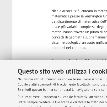
Nicola Arcozzi si è laureato in mate
matematica presso la Washington Univ
del dipartimento di matematica dell'
una e più variabili complesse, degli op
metrici hanno trovato un punto di co
concetti di geometria subriemanniana
vista metodologico, un tratto unifica
problemi nel continuo.
Preprint e altro: https://site.unibo.i
Mathematics Genealogy Project: htt
Questo sito web utilizza i cook
MathSciNet: http://www.ams.org/ma
Nel nostro sito utilizziamo sia cookie tecnici necessari per il
Cookie e altri strumenti di tracciamento facoltativi sono usati
Se chiudi questo banner continuerai la navigazione solo con 
© 2026 - ALMA MATER STUDIORUM - Univer
Puoi esprimere il consenso sui cookie facoltativi attivando l'o
Potrai sempre rivedere le tue scelte e verificare lo stato dei