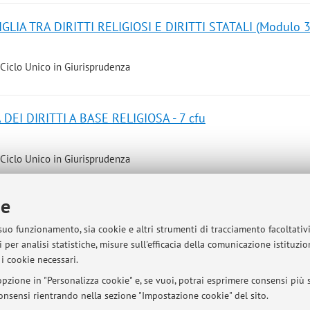
LIA TRA DIRITTI RELIGIOSI E DIRITTI STATALI (Modulo 3
 Ciclo Unico in Giurisprudenza
DEI DIRITTI A BASE RELIGIOSA - 7 cfu
 Ciclo Unico in Giurisprudenza
ie
 suo funzionamento, sia cookie e altri strumenti di tracciamento facoltativ
sità di Bologna - Via Zamboni, 33 - 40126 Bologna - Partita IVA: 01131710376
 per analisi statistiche, misure sull'efficacia della comunicazione istituzi
i cookie necessari.
pzione in "Personalizza cookie" e, se vuoi, potrai esprimere consensi più sp
 consensi rientrando nella sezione "Impostazione cookie" del sito.