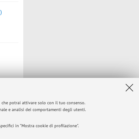
)
i che potrai attivare solo con il tuo consenso.
Privacy
|
Note legali
|
Impostazioni Cookie
onale e analisi dei comportamenti degli utenti.
ecifici in "Mostra cookie di profilazione".