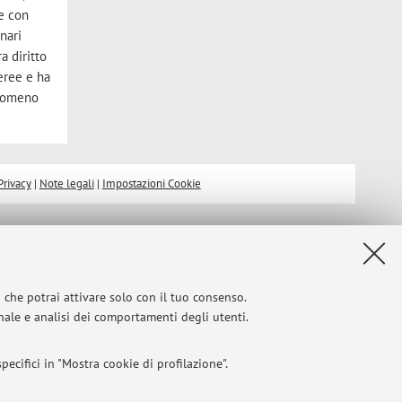
te con
nari
a diritto
feree e ha
enomeno
Privacy
|
Note legali
|
Impostazioni Cookie
i che potrai attivare solo con il tuo consenso.
onale e analisi dei comportamenti degli utenti.
ecifici in "Mostra cookie di profilazione".