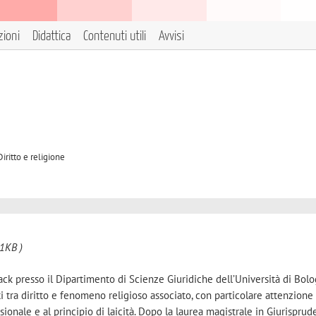
zioni
Didattica
Contenuti utili
Avvisi
iritto e religione
1KB )
ack presso il Dipartimento di Scienze Giuridiche dell’Università di Bol
 tra diritto e fenomeno religioso associato, con particolare attenzione 
ssionale e al principio di laicità. Dopo la laurea magistrale in Giurisprud