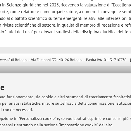
rca in Scienze giuridiche nel 2025, ricevendo la valutazione di “Eccellen
 parte, come relatore e come organizzatore, a numerosi convegni e semi
do al dibattito scientifico su temi emergenti relativi alle intersezioni tr
n riviste scientifiche di settore, in qualità di membro di redazione e re
io “Luigi de Luca” per giovani studiosi della disciplina giuridica del f
sità di Bologna - Via Zamboni, 33 - 40126 Bologna - Partita IVA: 01131710376
ie
 suo funzionamento, sia cookie e altri strumenti di tracciamento facoltativ
 per analisi statistiche, misure sull'efficacia della comunicazione istituzi
i cookie necessari.
pzione in "Personalizza cookie" e, se vuoi, potrai esprimere consensi più sp
 consensi rientrando nella sezione "Impostazione cookie" del sito.