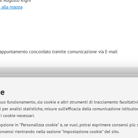
a "Augusto Righi"
i alla mappa
vio appuntamento concordato tramite comunicazione via E-mail
sità di Bologna - Via Zamboni, 33 - 40126 Bologna - Partita IVA: 01131710376
ie
 suo funzionamento, sia cookie e altri strumenti di tracciamento facoltativ
 per analisi statistiche, misure sull'efficacia della comunicazione istituzi
i cookie necessari.
pzione in "Personalizza cookie" e, se vuoi, potrai esprimere consensi più sp
 consensi rientrando nella sezione "Impostazione cookie" del sito.