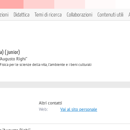
zioni
Didattica
Temi di ricerca
Collaborazioni
Contenuti utili
 a) (junior)
"Augusto Righi"
isica per le scienze della vita, l’ambiente e i beni culturali
Altri contatti
Web:
Vai al sito personale