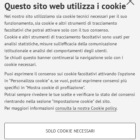
Questo sito web utilizza i cookie
Scientifica di Rilevante Interesse Nazionale (Bando Prin
2008; 2008LFK7J5_005) su “MARKERS NEUROENDOCRINI
Nel nostro sito utilizziamo sia cookie tecnici necessari per il suo
CIRCOLANTI NEI TUMORI NEUOROENDOCRINI:
funzionamento, sia cookie e altri strumenti di tracciamento
SIGNIFICATO FISIOPATOLOGICO, DIAGNOSTICO E
facoltativi che potrai attivare solo con il tuo consenso.
PROGNOSTICO IN RISPOSTA A DIFFERENTI SCHEMI DI
Cookie e altri strumenti di tracciamento facoltativi sono usati per
TERAPIA BIOLOGICA E TARGET THERAPY”. Coordinatore
analisi statistiche, misure sull'efficacia della comunicazione
istituzionale e analisi dei comportamenti degli utenti.
Scientifico Prof.ssa Anna Maria Colao (Napoli), Responsabile
Se chiudi questo banner continuerai la navigazione solo con i
Scientifico Pro.ssa Gabriella Angeletti (Perugia)
cookie necessari.
Puoi esprimere il consenso sui cookie facoltativi attivando l'opzione
in "Personalizza cookie" e, se vuoi, potrai esprimere consensi più
Ultimi avvisi
specifici in "Mostra cookie di profilazione".
Potrai sempre rivedere le tue scelte e verificare lo stato dei consensi
Al momento non sono presenti avvisi.
rientrando nella sezione "Impostazione cookie" del sito.
Per maggiori informazioni
consulta la nostra Cookie policy
.
COOKIE DI PROFILAZIONE - FACOLTATIVI
SOLO COOKIE NECESSARI
Area riservata
Si tratta di cookie utilizzati per analizzare le caratteristiche della navigazione