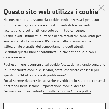
Questo sito web utilizza i cookie
84449 - THORACIC SURGERY - 1 cfu
Nel nostro sito utilizziamo sia cookie tecnici necessari per il suo
Componente del corso integrato THORACIC AND
funzionamento, sia cookie e altri strumenti di tracciamento
VASCULAR DISEASES (I.C.)
facoltativi che potrai attivare solo con il tuo consenso.
Campus:
Bologna
Cookie e altri strumenti di tracciamento facoltativi sono usati per
Laurea Magistrale a Ciclo Unico in Medicine and
Corso:
analisi statistiche, misure sull'efficacia della comunicazione
Surgery
istituzionale e analisi dei comportamenti degli utenti.
Se chiudi questo banner continuerai la navigazione solo con i
cookie necessari.
Puoi esprimere il consenso sui cookie facoltativi attivando l'opzione
in "Personalizza cookie" e, se vuoi, potrai esprimere consensi più
Ultimi avvisi
specifici in "Mostra cookie di profilazione".
Potrai sempre rivedere le tue scelte e verificare lo stato dei consensi
Al momento non sono presenti avvisi.
rientrando nella sezione "Impostazione cookie" del sito.
Per maggiori informazioni
consulta la nostra Cookie policy
.
COOKIE DI PROFILAZIONE - FACOLTATIVI