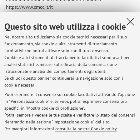
https://www.cmcc.it/it
She collaborates with the Regional Ocean Forecasting
System and Global Coastal Ocean Divisions of Bologna and
Questo sito web utilizza i cookie
Lecce. In particular she contributes to the development of
Nel nostro sito utilizziamo sia cookie tecnici necessari per il suo
regional and coastal/ coupled hydrology-coastal
funzionamento, sia cookie e altri strumenti di tracciamento
forecasting systems. More info:
facoltativi che potrai attivare solo con il tuo consenso.
https://www.cmcc.it/what-we-do/data-services-and-
Cookie e altri strumenti di tracciamento facoltativi sono usati per
applications/forecasting-systems
analisi statistiche, misure sull'efficacia della comunicazione
istituzionale e analisi dei comportamenti degli utenti.
Se chiudi questo banner continuerai la navigazione solo con i
cookie necessari.
Puoi esprimere il consenso sui cookie facoltativi attivando l'opzione
in "Personalizza cookie" e, se vuoi, potrai esprimere consensi più
Ultimi avvisi
specifici in "Mostra cookie di profilazione".
Potrai sempre rivedere le tue scelte e verificare lo stato dei consensi
Al momento non sono presenti avvisi.
rientrando nella sezione "Impostazione cookie" del sito.
Per maggiori informazioni
consulta la nostra Cookie policy
.