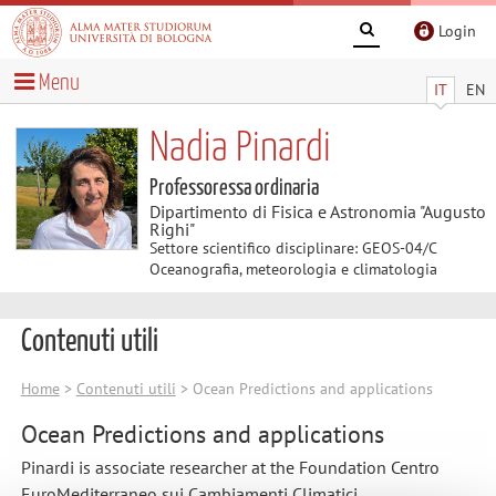
Login
Menu
IT
EN
Nadia Pinardi
Professoressa ordinaria
Dipartimento di Fisica e Astronomia "Augusto
Righi"
Settore scientifico disciplinare: GEOS-04/C
Oceanografia, meteorologia e climatologia
Contenuti utili
Home
>
Contenuti utili
> Ocean Predictions and applications
Ocean Predictions and applications
Pinardi is associate researcher at the Foundation Centro
EuroMediterraneo sui Cambiamenti Climatici