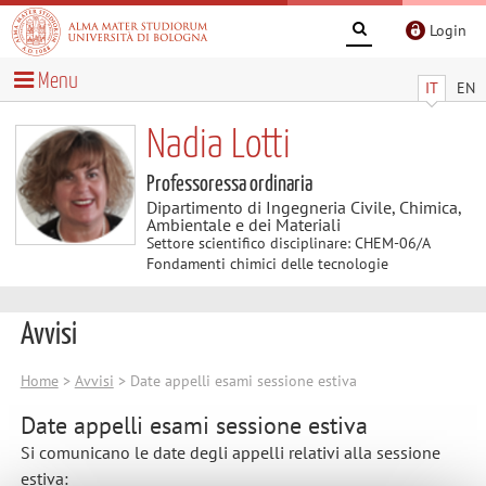
Login
Menu
IT
EN
Nadia Lotti
Professoressa ordinaria
Dipartimento di Ingegneria Civile, Chimica,
Ambientale e dei Materiali
Settore scientifico disciplinare: CHEM-06/A
Fondamenti chimici delle tecnologie
Avvisi
Home
>
Avvisi
> Date appelli esami sessione estiva
Date appelli esami sessione estiva
Si comunicano le date degli appelli relativi alla sessione
estiva: