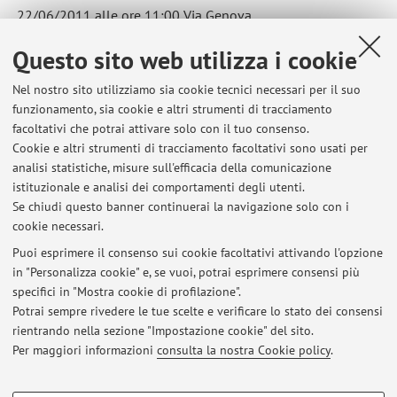
22/06/2011 alle ore 11:00 Via Genova.
13/07/2011 alle ore 11:00 Via Genova
Questo sito web utilizza i cookie
Pubblicato il: 18 maggio 2011
Nel nostro sito utilizziamo sia cookie tecnici necessari per il suo
funzionamento, sia cookie e altri strumenti di tracciamento
facoltativi che potrai attivare solo con il tuo consenso.
Cookie e altri strumenti di tracciamento facoltativi sono usati per
Ultimi avvisi
analisi statistiche, misure sull'efficacia della comunicazione
Appelli d'esame Sessione autunnale
istituzionale e analisi dei comportamenti degli utenti.
Se chiudi questo banner continuerai la navigazione solo con i
Pubblicato il: 21 luglio 2011
cookie necessari.
Ricevimento studenti
Puoi esprimere il consenso sui cookie facoltativi attivando l'opzione
Pubblicato il: 18 maggio 2011
in "Personalizza cookie" e, se vuoi, potrai esprimere consensi più
specifici in "Mostra cookie di profilazione".
Date appelli esami sessione estiva
Potrai sempre rivedere le tue scelte e verificare lo stato dei consensi
Pubblicato il: 18 maggio 2011
rientrando nella sezione "Impostazione cookie" del sito.
Per maggiori informazioni
consulta la nostra Cookie policy
.
Tutti gli avvisi