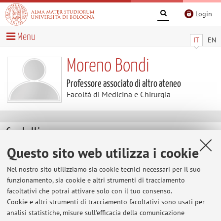
Login
Menu
IT
EN
Moreno Bondi
Professore associato di altro ateneo
Facoltà di Medicina e Chirurgia
Contatti
Questo sito web utilizza i cookie
E-mail:
moreno.bondi2@unibo.it
Nel nostro sito utilizziamo sia cookie tecnici necessari per il suo
funzionamento, sia cookie e altri strumenti di tracciamento
facoltativi che potrai attivare solo con il tuo consenso.
Facoltà di Medicina e Chirurgia
Cookie e altri strumenti di tracciamento facoltativi sono usati per
Via Massarenti 9 Pad.Murri, Bologna -
Vai alla mappa
analisi statistiche, misure sull'efficacia della comunicazione