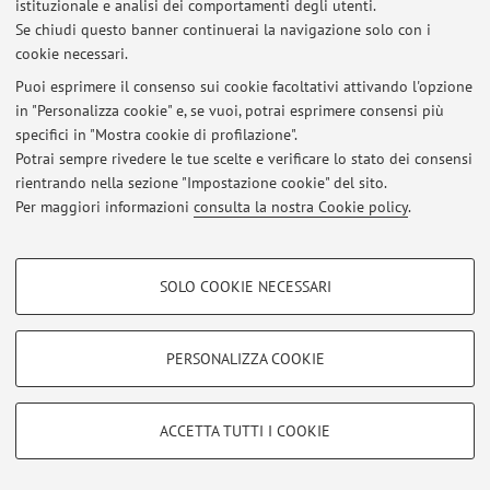
istituzionale e analisi dei comportamenti degli utenti.
Se chiudi questo banner continuerai la navigazione solo con i
cookie necessari.
Ultimi avvisi
Puoi esprimere il consenso sui cookie facoltativi attivando l'opzione
in "Personalizza cookie" e, se vuoi, potrai esprimere consensi più
Al momento non sono presenti avvisi.
specifici in "Mostra cookie di profilazione".
Potrai sempre rivedere le tue scelte e verificare lo stato dei consensi
rientrando nella sezione "Impostazione cookie" del sito.
Per maggiori informazioni
consulta la nostra Cookie policy
.
Area riservata
COOKIE DI PROFILAZIONE - FACOLTATIVI
Accedi tramite
login
per gestire tutti i contenuti del sito.
SOLO COOKIE NECESSARI
Si tratta di cookie utilizzati per analizzare le caratteristiche della navigazione
degli utenti, creare profili in base al loro comportamento sul sito, per analisi
di marketing.
PERSONALIZZA COOKIE
© 2026 - ALMA MATER STUDIORUM - Università di Bologna - Via
Mostra cookie di profilazione
Zamboni, 33 - 40126 Bologna - Partita IVA: 01131710376
Privacy
|
Note legali
|
Impostazioni Cookie
Google/Youtube Video
COOKIE TECNICI - NECESSARI
ACCETTA TUTTI I COOKIE
Facebook
Si tratta di cookie tecnici utilizzati, a titolo esemplificativo, per il corretto
Vimeo
funzionamento del sito, salvare le preferenze di navigazione, per il