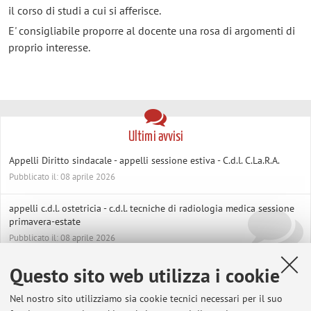
il corso di studi a cui si afferisce.
E' consigliabile proporre al docente una rosa di argomenti di
proprio interesse.
Ultimi avvisi
Appelli Diritto sindacale - appelli sessione estiva - C.d.l. C.La.R.A.
Pubblicato il: 08 aprile 2026
appelli c.d.l. ostetricia - c.d.l. tecniche di radiologia medica sessione
primavera-estate
Pubblicato il: 08 aprile 2026
Questo sito web utilizza i cookie
Dirigenze pubbliche: nuovi scenari, nuovi obiettivi, nuove regole
Pubblicato il: 17 marzo 2026
Nel nostro sito utilizziamo sia cookie tecnici necessari per il suo