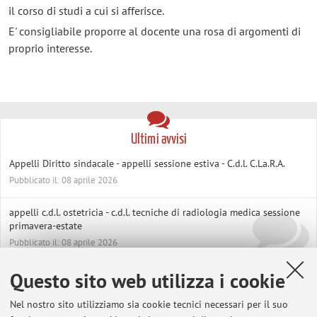
il corso di studi a cui si afferisce.
E' consigliabile proporre al docente una rosa di argomenti di
proprio interesse.
Ultimi avvisi
Appelli Diritto sindacale - appelli sessione estiva - C.d.l. C.La.R.A.
Pubblicato il: 08 aprile 2026
appelli c.d.l. ostetricia - c.d.l. tecniche di radiologia medica sessione
primavera-estate
Pubblicato il: 08 aprile 2026
Questo sito web utilizza i cookie
Dirigenze pubbliche: nuovi scenari, nuovi obiettivi, nuove regole
Pubblicato il: 17 marzo 2026
Nel nostro sito utilizziamo sia cookie tecnici necessari per il suo