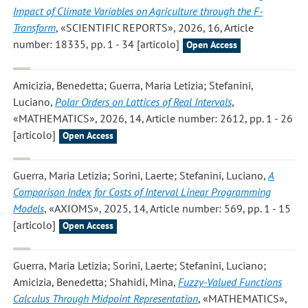
Impact of Climate Variables on Agriculture through the F-
Transform
, «SCIENTIFIC REPORTS», 2026, 16, Article
number: 18335, pp. 1 - 34 [articolo]
Open Access
Amicizia, Benedetta; Guerra, Maria Letizia; Stefanini,
Luciano
,
Polar Orders on Lattices of Real Intervals
,
«MATHEMATICS», 2026, 14, Article number: 2612, pp. 1 - 26
[articolo]
Open Access
Guerra, Maria Letizia; Sorini, Laerte; Stefanini, Luciano
,
A
Comparison Index for Costs of Interval Linear Programming
Models
, «AXIOMS», 2025, 14, Article number: 569, pp. 1 - 15
[articolo]
Open Access
Guerra, Maria Letizia; Sorini, Laerte; Stefanini, Luciano;
Amicizia, Benedetta; Shahidi, Mina
,
Fuzzy-Valued Functions
Calculus Through Midpoint Representation
, «MATHEMATICS»,