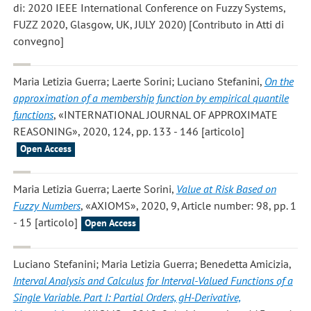
di: 2020 IEEE International Conference on Fuzzy Systems,
FUZZ 2020, Glasgow, UK, JULY 2020) [Contributo in Atti di
convegno]
Maria Letizia Guerra; Laerte Sorini; Luciano Stefanini
,
On the
approximation of a membership function by empirical quantile
functions
, «INTERNATIONAL JOURNAL OF APPROXIMATE
REASONING», 2020, 124, pp. 133 - 146 [articolo]
Open Access
Maria Letizia Guerra; Laerte Sorini
,
Value at Risk Based on
Fuzzy Numbers
, «AXIOMS», 2020, 9, Article number: 98, pp. 1
- 15 [articolo]
Open Access
Luciano Stefanini; Maria Letizia Guerra; Benedetta Amicizia
,
Interval Analysis and Calculus for Interval-Valued Functions of a
Single Variable. Part I: Partial Orders, gH-Derivative,