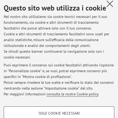
representations of fuzzy intervals
, «INFORMATION
Questo sito web utilizza i cookie
SCIENCES», 2017, 405, pp. 33 - 54 [articolo]
Open Access
Nel nostro sito utilizziamo sia cookie tecnici necessari per il suo
funzionamento, sia cookie e altri strumenti di tracciamento
facoltativi che potrai attivare solo con il tuo consenso.
1
2
3
4
Cookie e altri strumenti di tracciamento facoltativi sono usati per
analisi statistiche, misure sull'efficacia della comunicazione
istituzionale e analisi dei comportamenti degli utenti.
Pubblicazioni antecedenti il 2004
Se chiudi questo banner continuerai la navigazione solo con i
cookie necessari.
Puoi esprimere il consenso sui cookie facoltativi attivando l'opzione
in "Personalizza cookie" e, se vuoi, potrai esprimere consensi più
Ultimi avvisi
specifici in "Mostra cookie di profilazione".
Potrai sempre rivedere le tue scelte e verificare lo stato dei consensi
Al momento non sono presenti avvisi.
rientrando nella sezione "Impostazione cookie" del sito.
Per maggiori informazioni
consulta la nostra Cookie policy
.
COOKIE DI PROFILAZIONE - FACOLTATIVI
SOLO COOKIE NECESSARI
Si tratta di cookie utilizzati per analizzare le caratteristiche della navigazione