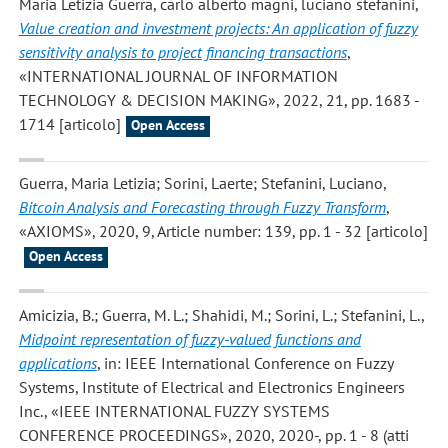
Maria Letizia Guerra, carlo alberto magni, luciano stefanini
,
Value creation and investment projects: An application of fuzzy
sensitivity analysis to project financing transactions
,
«INTERNATIONAL JOURNAL OF INFORMATION
TECHNOLOGY & DECISION MAKING», 2022, 21, pp. 1683 -
1714 [articolo]
Open Access
Guerra, Maria Letizia; Sorini, Laerte; Stefanini, Luciano
,
Bitcoin Analysis and Forecasting through Fuzzy Transform
,
«AXIOMS», 2020, 9, Article number: 139, pp. 1 - 32 [articolo]
Open Access
Amicizia, B.; Guerra, M. L.; Shahidi, M.; Sorini, L.; Stefanini, L.
,
Midpoint representation of fuzzy-valued functions and
applications
, in: IEEE International Conference on Fuzzy
Systems, Institute of Electrical and Electronics Engineers
Inc., «IEEE INTERNATIONAL FUZZY SYSTEMS
CONFERENCE PROCEEDINGS», 2020, 2020-, pp. 1 - 8 (atti