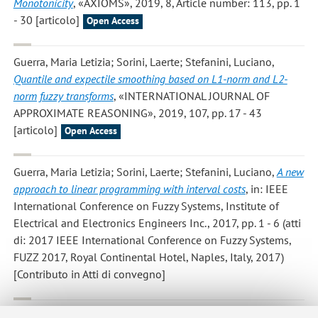
Monotonicity
, «AXIOMS», 2019, 8, Article number: 113, pp. 1
- 30 [articolo]
Open Access
Guerra, Maria Letizia; Sorini, Laerte; Stefanini, Luciano
,
Quantile and expectile smoothing based on L1-norm and L2-
norm fuzzy transforms
, «INTERNATIONAL JOURNAL OF
APPROXIMATE REASONING», 2019, 107, pp. 17 - 43
[articolo]
Open Access
Guerra, Maria Letizia; Sorini, Laerte; Stefanini, Luciano
,
A new
approach to linear programming with interval costs
, in: IEEE
International Conference on Fuzzy Systems, Institute of
Electrical and Electronics Engineers Inc., 2017, pp. 1 - 6 (atti
di: 2017 IEEE International Conference on Fuzzy Systems,
FUZZ 2017, Royal Continental Hotel, Naples, Italy, 2017)
[Contributo in Atti di convegno]
Stefanini, Luciano; Guerra, Maria Letizia
,
On possibilistic