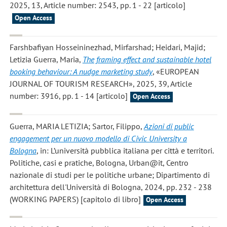
2025, 13, Article number: 2543, pp. 1 - 22 [articolo]
Open Access
Farshbafiyan Hosseininezhad, Mirfarshad; Heidari, Majid;
Letizia Guerra, Maria
,
The framing effect and sustainable hotel
booking behaviour: A nudge marketing study
, «EUROPEAN
JOURNAL OF TOURISM RESEARCH», 2025, 39, Article
number: 3916, pp. 1 - 14 [articolo]
Open Access
Guerra, MARIA LETIZIA; Sartor, Filippo
,
Azioni di public
engagement per un nuovo modello di Civic University a
Bologna
, in: L’università pubblica italiana per città e territori.
Politiche, casi e pratiche, Bologna, Urban@it, Centro
nazionale di studi per le politiche urbane; Dipartimento di
architettura dell'Università di Bologna, 2024, pp. 232 - 238
(WORKING PAPERS) [capitolo di libro]
Open Access