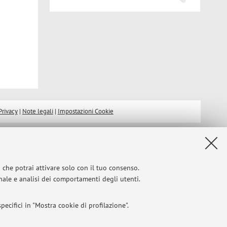
Privacy
|
Note legali
|
Impostazioni Cookie
i che potrai attivare solo con il tuo consenso.
onale e analisi dei comportamenti degli utenti.
ecifici in "Mostra cookie di profilazione".