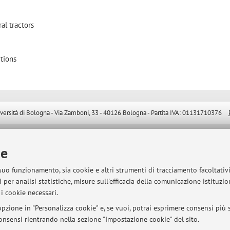
ral tractors
itions
sità di Bologna - Via Zamboni, 33 - 40126 Bologna - Partita IVA: 01131710376
ie
 suo funzionamento, sia cookie e altri strumenti di tracciamento facoltativ
 per analisi statistiche, misure sull'efficacia della comunicazione istituzi
i cookie necessari.
pzione in "Personalizza cookie" e, se vuoi, potrai esprimere consensi più sp
 consensi rientrando nella sezione "Impostazione cookie" del sito.