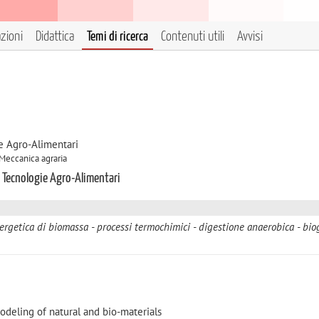
azioni
Didattica
Temi di ricerca
Contenuti utili
Avvisi
e Agro-Alimentari
 Meccanica agraria
e Tecnologie Agro-Alimentari
nergetica di biomassa
processi termochimici
digestione anaerobica
bio
odeling of natural and bio-materials