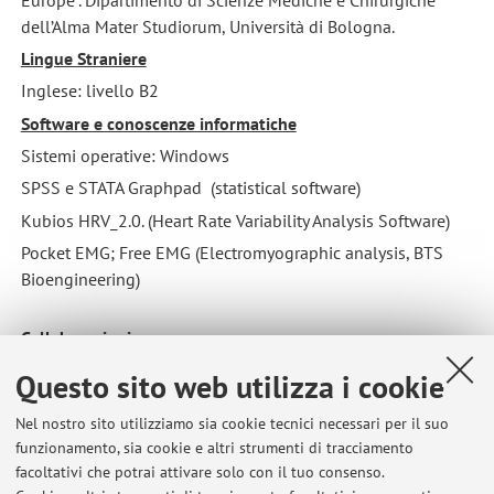
dell’Alma Mater Studiorum, Università di Bologna.
Lingue Straniere
Inglese: livello B2
Software e conoscenze informatiche
Sistemi operative: Windows
SPSS e STATA Graphpad (statistical software)
Kubios HRV_2.0. (Heart Rate Variability Analysis Software)
Pocket EMG; Free EMG (Electromyographic analysis, BTS
Bioengineering)
Collaborazioni
Prof.ssa Rossella Sacchetti, Dipartimento di Scienze
Questo sito web utilizza i cookie
Dell'Educazione "Giovanni Maria Bertin", Università di
Bologna
Nel nostro sito utilizziamo sia cookie tecnici necessari per il suo
funzionamento, sia cookie e altri strumenti di tracciamento
Prof. Uberto Pagotto, Dipartimento di Scienze Mediche e
facoltativi che potrai attivare solo con il tuo consenso.
Chirurgiche, Università di Bologna