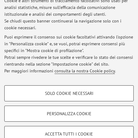
Cookie e altri strumenti di tracciamento facoltativi sono usati per
Prof.ssa Maria Letizia Petroni, Dipartimento di Scienze
analisi statistiche, misure sull'efficacia della comunicazione
Mediche e Chirurgiche, Università di Bologna
istituzionale e analisi dei comportamenti degli utenti.
Se chiudi questo banner continuerai la navigazione solo con i
Associazione sportiva UISP Bologna
cookie necessari.
Puoi esprimere il consenso sui cookie facoltativi attivando l'opzione
in "Personalizza cookie" e, se vuoi, potrai esprimere consensi più
Ultimi avvisi
specifici in "Mostra cookie di profilazione".
Potrai sempre rivedere le tue scelte e verificare lo stato dei consensi
Al momento non sono presenti avvisi.
rientrando nella sezione "Impostazione cookie" del sito.
Per maggiori informazioni
consulta la nostra Cookie policy
.
COOKIE DI PROFILAZIONE - FACOLTATIVI
SOLO COOKIE NECESSARI
Area riservata
Si tratta di cookie utilizzati per analizzare le caratteristiche della navigazione
degli utenti, creare profili in base al loro comportamento sul sito, per analisi
Accedi tramite
login
per gestire tutti i contenuti del sito.
di marketing.
PERSONALIZZA COOKIE
Mostra cookie di profilazione
© 2026 - ALMA MATER STUDIORUM - Università di Bologna - Via
Google/Youtube Video
COOKIE TECNICI - NECESSARI
ACCETTA TUTTI I COOKIE
Zamboni, 33 - 40126 Bologna - Partita IVA: 01131710376