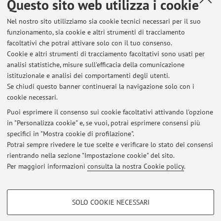
Questo sito web utilizza i cookie
Neuropsicologia dell’età evolutiva, Brixen, Italy)
Nel nostro sito utilizziamo sia cookie tecnici necessari per il suo
funzionamento, sia cookie e altri strumenti di tracciamento
facoltativi che potrai attivare solo con il tuo consenso.
Ultimi avvisi
Cookie e altri strumenti di tracciamento facoltativi sono usati per
analisi statistiche, misure sull'efficacia della comunicazione
Scadenze per gli studenti che preparano la tesi - Deadlines for
students preparing their thesis
istituzionale e analisi dei comportamenti degli utenti.
Se chiudi questo banner continuerai la navigazione solo con i
Pubblicato il: 09 marzo 2026
cookie necessari.
Scadenze per gli studenti che preparano la tesi
Puoi esprimere il consenso sui cookie facoltativi attivando l'opzione
Pubblicato il: 14 aprile 2025
in "Personalizza cookie" e, se vuoi, potrai esprimere consensi più
specifici in "Mostra cookie di profilazione".
Scadenze per gli studenti che preparano la tesi
Potrai sempre rivedere le tue scelte e verificare lo stato dei consensi
Pubblicato il: 18 aprile 2024
rientrando nella sezione "Impostazione cookie" del sito.
Per maggiori informazioni
consulta la nostra Cookie policy
.
Tutti gli avvisi
COOKIE DI PROFILAZIONE - FACOLTATIVI
SOLO COOKIE NECESSARI
Si tratta di cookie utilizzati per analizzare le caratteristiche della navigazione
Area riservata
degli utenti, creare profili in base al loro comportamento sul sito, per analisi