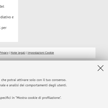
del
diativo e
S per
Privacy
|
Note legali
|
Impostazioni Cookie
i che potrai attivare solo con il tuo consenso.
onale e analisi dei comportamenti degli utenti.
ecifici in "Mostra cookie di profilazione".