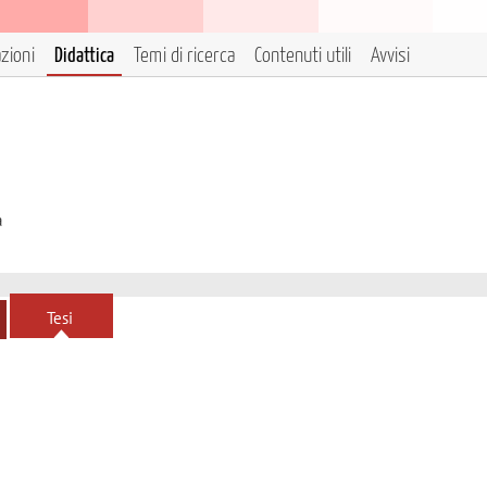
azioni
Didattica
Temi di ricerca
Contenuti utili
Avvisi
à
Tesi