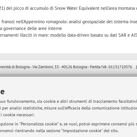
21) del picco di accumulo di Snow Water Equivalent nell’area montana 
franosi nell'Appennino romagnolo: analisi geospaziale del sistema inse
 la governance delle aree interne
rsamenti illeciti in mare: modello data-driven basato su dati SAR e AI
sità di Bologna - Via Zamboni, 33 - 40126 Bologna - Partita IVA: 01131710376
ie
 suo funzionamento, sia cookie e altri strumenti di tracciamento facoltativ
 per analisi statistiche, misure sull'efficacia della comunicazione istituzi
i cookie necessari.
pzione in "Personalizza cookie" e, se vuoi, potrai esprimere consensi più sp
 consensi rientrando nella sezione "Impostazione cookie" del sito.