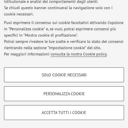
istituzionale e analisi dei comportamenti degli utenti.
Non sono presenti attività didattiche per l'A.A.
2026-2027
.
Se chiudi questo banner continuerai la navigazione solo con i
cookie necessari.
Puoi esprimere il consenso sui cookie facoltativi attivando l'opzione
Ultimi avvisi
in "Personalizza cookie" e, se vuoi, potrai esprimere consensi più
specifici in "Mostra cookie di profilazione".
Al momento non sono presenti avvisi.
Potrai sempre rivedere le tue scelte e verificare lo stato dei consensi
rientrando nella sezione "Impostazione cookie" del sito.
Per maggiori informazioni
consulta la nostra Cookie policy
.
COOKIE DI PROFILAZIONE - FACOLTATIVI
Area riservata
SOLO COOKIE NECESSARI
Si tratta di cookie utilizzati per analizzare le caratteristiche della navigazione
Accedi tramite
login
per gestire tutti i contenuti del sito.
degli utenti, creare profili in base al loro comportamento sul sito, per analisi
di marketing.
PERSONALIZZA COOKIE
Mostra cookie di profilazione
© 2026 - ALMA MATER STUDIORUM - Università di Bologna - Via
Zamboni, 33 - 40126 Bologna - Partita IVA: 01131710376
Google/Youtube Video
COOKIE TECNICI - NECESSARI
ACCETTA TUTTI I COOKIE
Privacy
|
Note legali
|
Impostazioni Cookie
Facebook
Si tratta di cookie tecnici utilizzati, a titolo esemplificativo, per il corretto
Vimeo
funzionamento del sito, salvare le preferenze di navigazione, per il