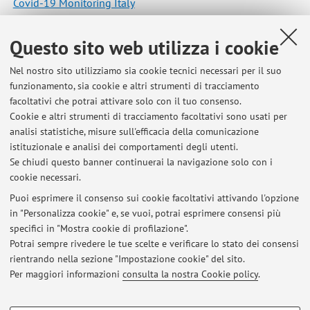
Covid-19 Monitoring Italy
Pubblicato il: 25 giugno 2021
Questo sito web utilizza i cookie
Nel nostro sito utilizziamo sia cookie tecnici necessari per il suo
funzionamento, sia cookie e altri strumenti di tracciamento
Ultimi avvisi
facoltativi che potrai attivare solo con il tuo consenso.
Cookie e altri strumenti di tracciamento facoltativi sono usati per
Il ricevimento di Lunedi 11 Maggio e' posticipato a Martedi 12
analisi statistiche, misure sull'efficacia della comunicazione
Maggio
istituzionale e analisi dei comportamenti degli utenti.
Pubblicato il: 07 maggio 2026
Se chiudi questo banner continuerai la navigazione solo con i
cookie necessari.
I ricevimenti nelle settimane del 23 Marzo e 30 Marzo si terranno
online.
Puoi esprimere il consenso sui cookie facoltativi attivando l'opzione
Pubblicato il: 23 marzo 2026
in "Personalizza cookie" e, se vuoi, potrai esprimere consensi più
specifici in "Mostra cookie di profilazione".
Il ricevimento di Lunedi 16 Marzo si terra' dalle 14.30 alle 16.00.
Potrai sempre rivedere le tue scelte e verificare lo stato dei consensi
Pubblicato il: 15 marzo 2026
rientrando nella sezione "Impostazione cookie" del sito.
Per maggiori informazioni
consulta la nostra Cookie policy
.
Tutti gli avvisi