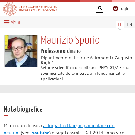
Login
Menu
IT
EN
Maurizio Spurio
Professore ordinario
Dipartimento di Fisica e Astronomia "Augusto
Righi"
Settore scientifico disciplinare: PHYS-01/A Fisica
sperimentale delle interazioni fondamentali e
applicazioni
Nota biografica
Mi occupo di fisica
astroparticellare, in particolare con
neutrini
(vedi
youtube
) e raggi cosmici. Dal 2014 sono vice-