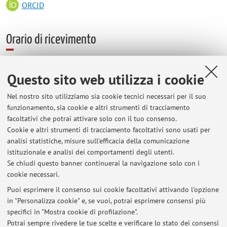
ORCID
Orario di ricevimento
Sempre, su appuntamento via e-mail:
Questo sito web utilizza i cookie
maurizio.spurio@unibo.it
Altrimenti, il Mercoledì dalle 11 alle 13
Nel nostro sito utilizziamo sia cookie tecnici necessari per il suo
Lo studio è in Viale Berti Pichat 6/2 - II piano (stanza D66)
funzionamento, sia cookie e altri strumenti di tracciamento
facoltativi che potrai attivare solo con il tuo consenso.
Cookie e altri strumenti di tracciamento facoltativi sono usati per
analisi statistiche, misure sull'efficacia della comunicazione
Ultimi avvisi
istituzionale e analisi dei comportamenti degli utenti.
Se chiudi questo banner continuerai la navigazione solo con i
Al momento non sono presenti avvisi.
cookie necessari.
Puoi esprimere il consenso sui cookie facoltativi attivando l'opzione
in "Personalizza cookie" e, se vuoi, potrai esprimere consensi più
specifici in "Mostra cookie di profilazione".
Potrai sempre rivedere le tue scelte e verificare lo stato dei consensi