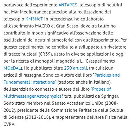
portavoce dell’esperimento
ANTARES
, telescopio di neutrini
nel Mar Mediterraneo; partecipo alla realizzazione del
telescopio
KM3NeT
. In precedenza, ho collaborato
all’esperimento MACRO al Gran Sasso, dove tra l'altro ho
contribuito in modo significativo all'osservazione delle
oscillazioni dei neutrini atmosferici con quell'esperimento. Per
questo esperimento, ho contribuito a sviluppato un rivelatore
di tracce nucleari (CR39), usato in diverse applicazioni e oggi
per la ricerca di monopoli magnetici a LHC (esperimento
MOeDAL
). Ho pubblicato oltre
230 articoli
, tra cui alcuni
articoli di rassegna. Sono co-autore del libro “
Particles and
Fundamental Interactions
" (tradotto anche in Italiano),
dell'eserciziario connesso e autore del libro “
Probes of
Multimessenger Astrophysics
”, tutti pubblicati da Springer.
Sono stato membro nel Senato Accademico UniBo (2008-
2012), presidente della Commissione Paritetica della Scuola
di Scienze (2012-2018), e rappresentante dell’area Fisica nella
CVRA.