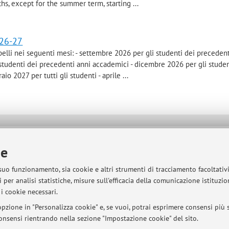
s, except for the summer term, starting ...
026-27
ppelli nei seguenti mesi: - settembre 2026 per gli studenti dei preceden
 studenti dei precedenti anni accademici - dicembre 2026 per gli studen
o 2027 per tutti gli studenti - aprile ...
sità di Bologna - Via Zamboni, 33 - 40126 Bologna - Partita IVA: 01131710376
ie
 suo funzionamento, sia cookie e altri strumenti di tracciamento facoltativ
 per analisi statistiche, misure sull'efficacia della comunicazione istituzi
i cookie necessari.
pzione in "Personalizza cookie" e, se vuoi, potrai esprimere consensi più sp
 consensi rientrando nella sezione "Impostazione cookie" del sito.