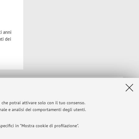
ti anni
ti dei
Privacy
|
Note legali
|
Impostazioni Cookie
i che potrai attivare solo con il tuo consenso.
onale e analisi dei comportamenti degli utenti.
ecifici in "Mostra cookie di profilazione".