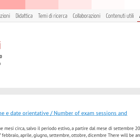
azioni
Didattica
Temi di ricerca
Collaborazioni
Contenuti utili
i
to
à
me e date orientative / Number of exam sessions and
e mesi circa, salvo il periodo estivo, a partire dal mese di settembre 2
 febbraio, aprile, giugno, settembre, ottobre, dicembre There will be 