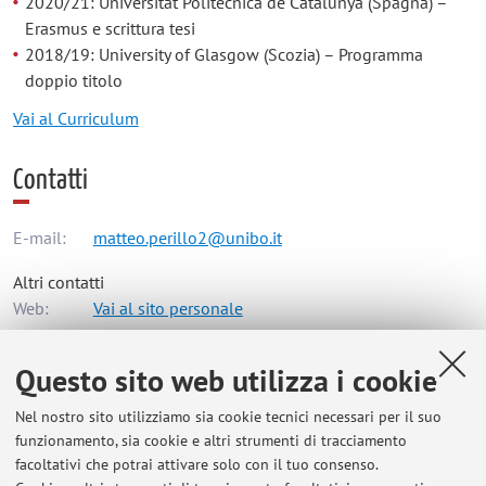
2020/21: Universitat Politècnica de Catalunya (Spagna) –
Erasmus e scrittura tesi
2018/19: University of Glasgow (Scozia) – Programma
doppio titolo
Vai al Curriculum
Contatti
E-mail:
matteo.perillo2@unibo.it
Altri contatti
Web:
Vai al sito personale
Questo sito web utilizza i cookie
Dipartimento di Scienze Biomediche e Neuromotorie
Nel nostro sito utilizziamo sia cookie tecnici necessari per il suo
Via Irnerio 48, Bologna -
Vai alla mappa
funzionamento, sia cookie e altri strumenti di tracciamento
facoltativi che potrai attivare solo con il tuo consenso.