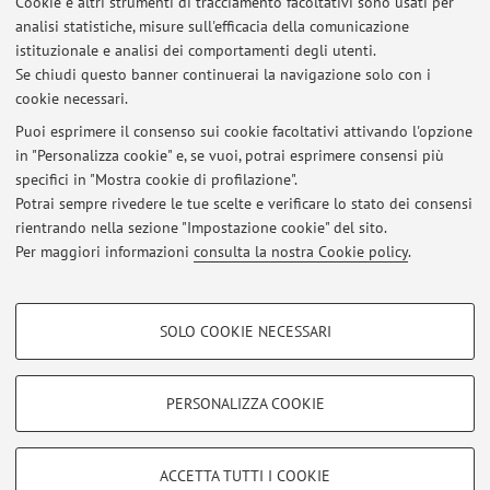
Risorse in rete
Cookie e altri strumenti di tracciamento facoltativi sono usati per
analisi statistiche, misure sull'efficacia della comunicazione
istituzionale e analisi dei comportamenti degli utenti.
ORCID
Se chiudi questo banner continuerai la navigazione solo con i
cookie necessari.
Puoi esprimere il consenso sui cookie facoltativi attivando l'opzione
in "Personalizza cookie" e, se vuoi, potrai esprimere consensi più
Ultimi avvisi
specifici in "Mostra cookie di profilazione".
Potrai sempre rivedere le tue scelte e verificare lo stato dei consensi
Al momento non sono presenti avvisi.
rientrando nella sezione "Impostazione cookie" del sito.
Per maggiori informazioni
consulta la nostra Cookie policy
.
COOKIE DI PROFILAZIONE - FACOLTATIVI
SOLO COOKIE NECESSARI
Area riservata
Si tratta di cookie utilizzati per analizzare le caratteristiche della navigazione
degli utenti, creare profili in base al loro comportamento sul sito, per analisi
Accedi tramite
login
per gestire tutti i contenuti del sito.
di marketing.
PERSONALIZZA COOKIE
Mostra cookie di profilazione
© 2026 - ALMA MATER STUDIORUM - Università di Bologna - Via
Google/Youtube Video
COOKIE TECNICI - NECESSARI
ACCETTA TUTTI I COOKIE
Zamboni, 33 - 40126 Bologna - Partita IVA: 01131710376