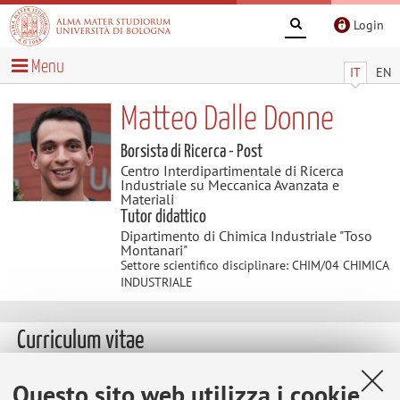
Login
Menu
IT
EN
Matteo Dalle Donne
Borsista di Ricerca - Post
Centro Interdipartimentale di Ricerca
Industriale su Meccanica Avanzata e
Materiali
Tutor didattico
Dipartimento di Chimica Industriale "Toso
Montanari"
Settore scientifico disciplinare: CHIM/04 CHIMICA
INDUSTRIALE
Curriculum vitae
Scarica Curriculum Vitae
(.pdf 525KB )
Questo sito web utilizza i cookie