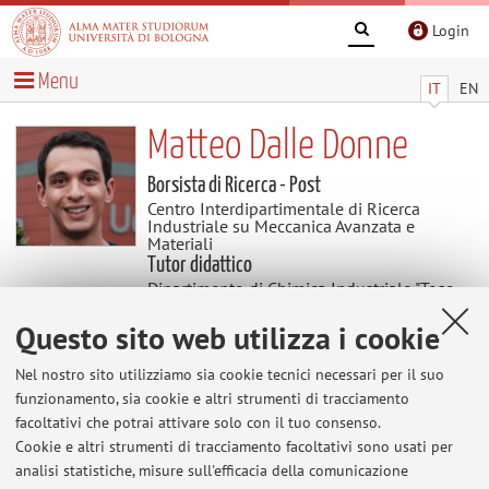
Login
Menu
IT
EN
Matteo Dalle Donne
Borsista di Ricerca - Post
Centro Interdipartimentale di Ricerca
Industriale su Meccanica Avanzata e
Materiali
Tutor didattico
Dipartimento di Chimica Industriale "Toso
Montanari"
Settore scientifico disciplinare: CHIM/04 CHIMICA
Questo sito web utilizza i cookie
INDUSTRIALE
Nel nostro sito utilizziamo sia cookie tecnici necessari per il suo
funzionamento, sia cookie e altri strumenti di tracciamento
Contenuti utili
facoltativi che potrai attivare solo con il tuo consenso.
Cookie e altri strumenti di tracciamento facoltativi sono usati per
Al momento non sono presenti contenuti.
analisi statistiche, misure sull'efficacia della comunicazione