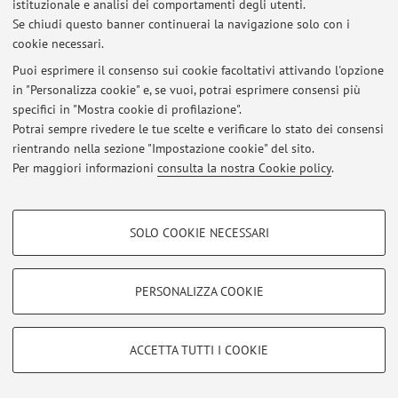
istituzionale e analisi dei comportamenti degli utenti.
Se chiudi questo banner continuerai la navigazione solo con i
cookie necessari.
Ultimi avvisi
Puoi esprimere il consenso sui cookie facoltativi attivando l'opzione
in "Personalizza cookie" e, se vuoi, potrai esprimere consensi più
Al momento non sono presenti avvisi.
specifici in "Mostra cookie di profilazione".
Potrai sempre rivedere le tue scelte e verificare lo stato dei consensi
rientrando nella sezione "Impostazione cookie" del sito.
Per maggiori informazioni
consulta la nostra Cookie policy
.
Area riservata
COOKIE DI PROFILAZIONE - FACOLTATIVI
Accedi tramite
login
per gestire tutti i contenuti del sito.
SOLO COOKIE NECESSARI
Si tratta di cookie utilizzati per analizzare le caratteristiche della navigazione
degli utenti, creare profili in base al loro comportamento sul sito, per analisi
di marketing.
© 2026 - ALMA MATER STUDIORUM - Università di Bologna - Via
PERSONALIZZA COOKIE
Mostra cookie di profilazione
Zamboni, 33 - 40126 Bologna - Partita IVA: 01131710376
Privacy
|
Note legali
|
Impostazioni Cookie
Google/Youtube Video
COOKIE TECNICI - NECESSARI
ACCETTA TUTTI I COOKIE
Facebook
Si tratta di cookie tecnici utilizzati, a titolo esemplificativo, per il corretto
Vimeo
funzionamento del sito, salvare le preferenze di navigazione, per il