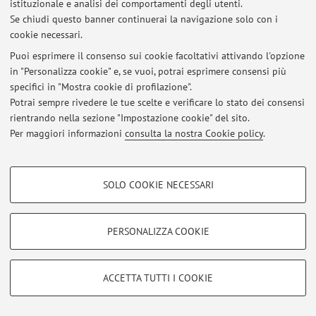
istituzionale e analisi dei comportamenti degli utenti.
Al momento non sono presenti avvisi.
Se chiudi questo banner continuerai la navigazione solo con i
cookie necessari.
Puoi esprimere il consenso sui cookie facoltativi attivando l'opzione
in "Personalizza cookie" e, se vuoi, potrai esprimere consensi più
specifici in "Mostra cookie di profilazione".
Area riservata
Potrai sempre rivedere le tue scelte e verificare lo stato dei consensi
Accedi tramite
login
per gestire tutti i contenuti del sito.
rientrando nella sezione "Impostazione cookie" del sito.
Per maggiori informazioni
consulta la nostra Cookie policy
.
© 2026 - ALMA MATER STUDIORUM - Università di Bologna - Via
COOKIE DI PROFILAZIONE - FACOLTATIVI
Zamboni, 33 - 40126 Bologna - Partita IVA: 01131710376
SOLO COOKIE NECESSARI
Privacy
|
Note legali
|
Impostazioni Cookie
Si tratta di cookie utilizzati per analizzare le caratteristiche della navigazione
degli utenti, creare profili in base al loro comportamento sul sito, per analisi
di marketing.
PERSONALIZZA COOKIE
Mostra cookie di profilazione
Google/Youtube Video
COOKIE TECNICI - NECESSARI
ACCETTA TUTTI I COOKIE
Facebook
Si tratta di cookie tecnici utilizzati, a titolo esemplificativo, per il corretto
Vimeo
funzionamento del sito, salvare le preferenze di navigazione, per il