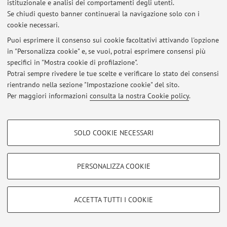
istituzionale e analisi dei comportamenti degli utenti.
Se chiudi questo banner continuerai la navigazione solo con i
cookie necessari.
© 2026 - ALMA MATER STUDIORUM - Università di Bologna - Via
Puoi esprimere il consenso sui cookie facoltativi attivando l'opzione
Zamboni, 33 - 40126 Bologna - Partita IVA: 01131710376
in "Personalizza cookie" e, se vuoi, potrai esprimere consensi più
Privacy
|
Note legali
|
Impostazioni Cookie
specifici in "Mostra cookie di profilazione".
Potrai sempre rivedere le tue scelte e verificare lo stato dei consensi
rientrando nella sezione "Impostazione cookie" del sito.
Per maggiori informazioni
consulta la nostra Cookie policy
.
COOKIE DI PROFILAZIONE - FACOLTATIVI
SOLO COOKIE NECESSARI
Si tratta di cookie utilizzati per analizzare le caratteristiche della navigazione
degli utenti, creare profili in base al loro comportamento sul sito, per analisi
di marketing.
PERSONALIZZA COOKIE
Mostra cookie di profilazione
Google/Youtube Video
COOKIE TECNICI - NECESSARI
ACCETTA TUTTI I COOKIE
Facebook
Si tratta di cookie tecnici utilizzati, a titolo esemplificativo, per il corretto
Vimeo
funzionamento del sito, salvare le preferenze di navigazione, per il