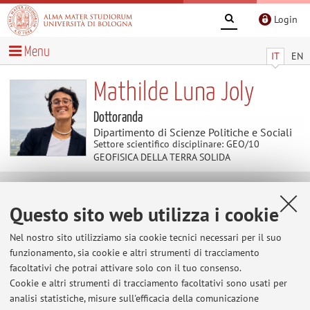
Login
Menu
IT
EN
Mathilde Luna Joly
Dottoranda
Dipartimento di Scienze Politiche e Sociali
Settore scientifico disciplinare: GEO/10
GEOFISICA DELLA TERRA SOLIDA
Avvisi
Questo sito web utilizza i cookie
Al momento non sono presenti avvisi.
Nel nostro sito utilizziamo sia cookie tecnici necessari per il suo
funzionamento, sia cookie e altri strumenti di tracciamento
facoltativi che potrai attivare solo con il tuo consenso.
Cookie e altri strumenti di tracciamento facoltativi sono usati per
Area riservata
analisi statistiche, misure sull'efficacia della comunicazione
Accedi tramite
login
per gestire tutti i contenuti del sito.