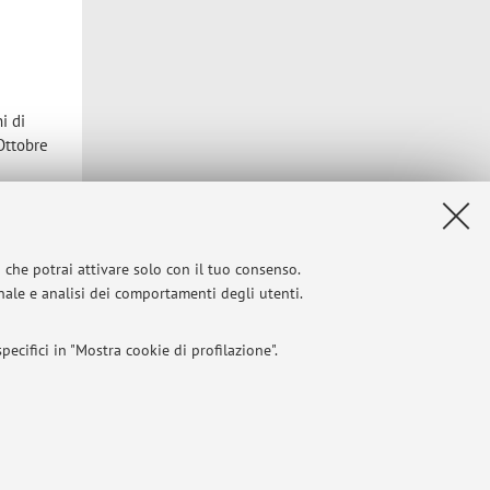
i di
Ottobre
i che potrai attivare solo con il tuo consenso.
onale e analisi dei comportamenti degli utenti.
ecifici in "Mostra cookie di profilazione".
I