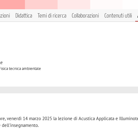
azioni
Didattica
Temi di ricerca
Collaborazioni
Contenuti utili
le
 Fisica tecnica ambientale
ore, venerdì 14 marzo 2025 la lezione di Acustica Applicata e Illumino
le dell'insegnamento.