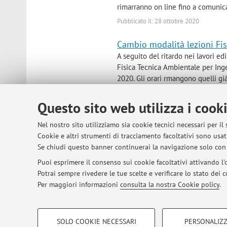
rimarranno on line fino a comunic
Pubblicato il: 28 ottobre 2020
Cambio modalità lezioni Fi
A seguito del ritardo nei lavori e
Fisica Tecnica Ambientale per Ing
2020. Gli orari rmangono quelli già 
Pubblicato il: 15 settembre 2020
Questo sito web utilizza i cook
Modalità d'esame on line - 
Nel nostro sito utilizziamo sia cookie tecnici necessari per il
Prof. Massimo Garai – Fisica Tecni
Cookie e altri strumenti di tracciamento facoltativi sono usati
Aggiornamento 04/06/2020 Iscrizi
Se chiudi questo banner continuerai la navigazione solo con 
necessariamente essere iscritto in
Puoi esprimere il consenso sui cookie facoltativi attivando l'o
Pubblicato il: 04 giugno 2020
Potrai sempre rivedere le tue scelte e verificare lo stato dei
Per maggiori informazioni
consulta la nostra Cookie policy
.
COOKIE DI PROFILAZIONE - FACOLTATIVI
SOLO COOKIE NECESSARI
PERSONALIZZ