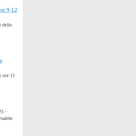
ore 9-12
o dello
a
5 ore 15
25 -
nsabile