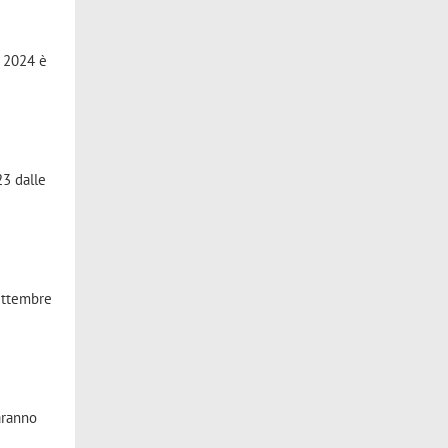
e 2024 è
23 dalle
settembre
aranno