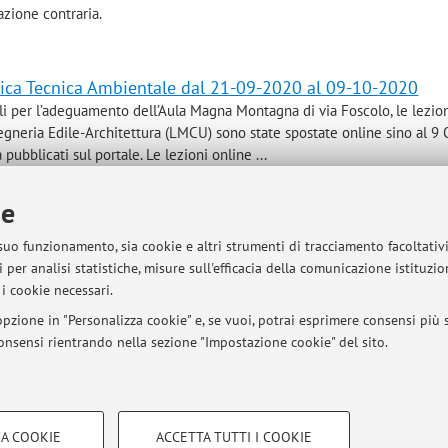
azione contraria.
sica Tecnica Ambientale dal 21-09-2020 al 09-10-2020
dili per l’adeguamento dell’Aula Magna Montagna di via Foscolo, le lezion
egneria Edile-Architettura (LMCU) sono state spostate online sino al 9 
pubblicati sul portale. Le lezioni online ...
ie
Fisica Tecnica Ambientale
 suo funzionamento, sia cookie e altri strumenti di tracciamento facoltativ
ca Ambientale per Ing. Edile-Architettura Regole per Esami on line -
 per analisi statistiche, misure sull'efficacia della comunicazione istituzi
one in Almaesami Per sostenere l’esame on line lo studente deve
i cookie necessari.
 Almaesami almeno due giorni prima della data dell’appello. ...
pzione in "Personalizza cookie" e, se vuoi, potrai esprimere consensi più sp
 consensi rientrando nella sezione "Impostazione cookie" del sito.
Vedi altri avvisi
COOKIE TECNICI - NECESSAR
A COOKIE
ACCETTA TUTTI I COOKIE