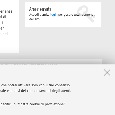
Area riservata
sperienze
Accedi tramite
login
per gestire tutti i contenuti
i di
del sito.
ti
per
o del
Privacy
|
Note legali
|
Impostazioni Cookie
i che potrai attivare solo con il tuo consenso.
onale e analisi dei comportamenti degli utenti.
ecifici in "Mostra cookie di profilazione".