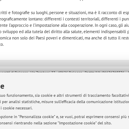
scritti e fotografie su luoghi, persone e situazioni, ma è il racconto di e
raficamente lontano: differenti i contesti territoriali, differenti i punt
erente l’approccio e l’impostazione alla cooperazione. In ogni caso, gli aiu
 sviluppo ed alla tutela del diritto alla salute, elementi indispensabili 
onomica non solo dei Paesi poveri e dimenticati, ma anche di tutto il rest
to.
sità di Bologna - Via Zamboni, 33 - 40126 Bologna - Partita IVA: 01131710376
ie
 suo funzionamento, sia cookie e altri strumenti di tracciamento facoltativ
 per analisi statistiche, misure sull'efficacia della comunicazione istituzi
i cookie necessari.
pzione in "Personalizza cookie" e, se vuoi, potrai esprimere consensi più sp
 consensi rientrando nella sezione "Impostazione cookie" del sito.