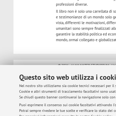
professioni diverse.
Il libro non è solo una carrellata di 
e testimonianze di un mondo solo geog
vista, differenti le motivazioni, diff
umanitari sono sempre finalizzati allo
garantire la stabilità politica ed ec
mondo, ormai collegato e globalizza
© 2026 - ALMA MATER STUDIORUM - Univer
Questo sito web utilizza i cook
Nel nostro sito utilizziamo sia cookie tecnici necessari per il
Cookie e altri strumenti di tracciamento facoltativi sono usati
Se chiudi questo banner continuerai la navigazione solo con 
Puoi esprimere il consenso sui cookie facoltativi attivando l'o
Potrai sempre rivedere le tue scelte e verificare lo stato dei