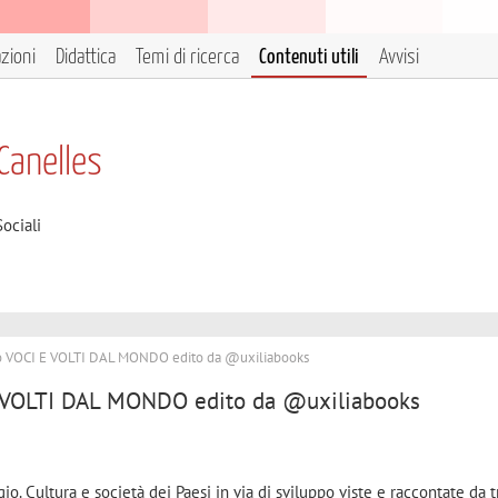
azioni
Didattica
Temi di ricerca
Contenuti utili
Avvisi
Canelles
ociali
fico VOCI E VOLTI DAL MONDO edito da @uxiliabooks
I E VOLTI DAL MONDO edito da @uxiliabooks
gio. Cultura e società dei Paesi in via di sviluppo viste e raccontate da t