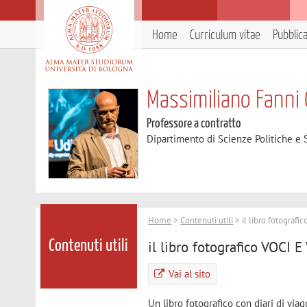
Home
Curriculum vitae
Pubblic
Massimiliano Fanni 
Professore a contratto
Dipartimento di Scienze Politiche e S
Home
>
Contenuti utili
> il libro fotogra
il libro fotografico VOC
Contenuti utili
Vai al sito
Un libro fotografico con diari di viag