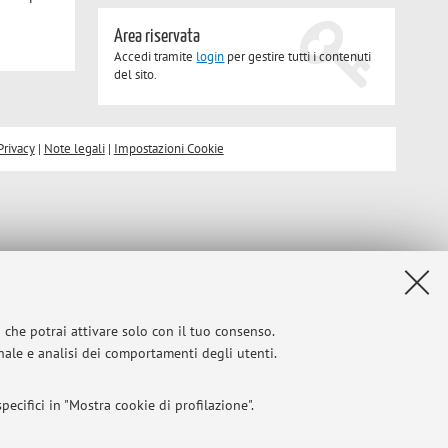
Area riservata
Accedi tramite
login
per gestire tutti i contenuti
del sito.
Privacy
|
Note legali
|
Impostazioni Cookie
i che potrai attivare solo con il tuo consenso.
onale e analisi dei comportamenti degli utenti.
ecifici in "Mostra cookie di profilazione".