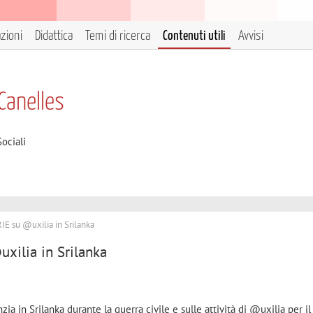
azioni
Didattica
Temi di ricerca
Contenuti utili
Avvisi
Canelles
ociali
IE su @uxilia in Srilanka
xilia in Srilanka
anzia in Srilanka durante la guerra civile e sulle attività di @uxilia per i