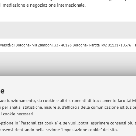
 di mediazione e negoziazione internazionale.
sità di Bologna - Via Zamboni, 33 - 40126 Bologna - Partita IVA: 01131710376
ie
 suo funzionamento, sia cookie e altri strumenti di tracciamento facoltativ
 per analisi statistiche, misure sull'efficacia della comunicazione istituzi
i cookie necessari.
pzione in "Personalizza cookie" e, se vuoi, potrai esprimere consensi più sp
 consensi rientrando nella sezione "Impostazione cookie" del sito.