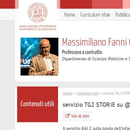
Home
Curriculum vitae
Pubblic
Massimiliano Fanni 
Professore a contratto
Dipartimento di Scienze Politiche e S
Home
>
Contenuti utili
> servizio TG2 STOR
servizio TG2 STORIE su @u
Contenuti utili
Vai al sito
Il servizio RAI 2 sulla tutela dell'inf