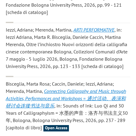
Fondazione Bologna University Press, 2026, pp. 99 - 121
[scheda di catalogo]
Iezzi, Adriana; Merenda, Martina
,
ARTI PERFORMATIVE
, in:
Iezzi Adriana, Marta R. Bisceglia, Daniele Caccin, Martina
Merenda, Oltre l’inchiostro Nuovi orizzonti della calligrafia
cinese contemporanea Bologna, Collezioni Comunali d’Arte
7 maggio - 5 luglio 2026, Bologna, Fondazione Bologna
University Press, 2026, pp. 123 - 133 [scheda di catalogo]
Bisceglia, Marta Rosa; Caccin, Daniele; Iezzi, Adriana;
Merenda, Martina
,
Connecting Calligraphy and Music through
Activities, Performances and Workshops = 通过活动、表演和
研讨会连接书法与音乐
, in: Sounds of Ink: Luo Qi and 30
Years of Calligraphyism = 水墨的声音：洛齐与书法主义30
年, Bologna, Bologna University Press, 2026, pp. 237 - 289
[capitolo di libro]
Open Access