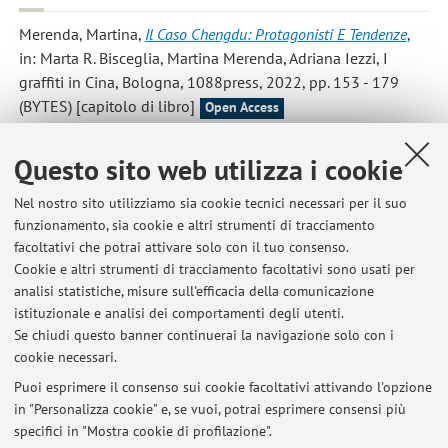
Merenda, Martina
,
Il Caso Chengdu: Protagonisti E Tendenze
,
in: Marta R. Bisceglia, Martina Merenda, Adriana Iezzi, I
graffiti in Cina, Bologna, 1088press, 2022, pp. 153 - 179
(BYTES) [capitolo di libro]
Open Access
Questo sito web utilizza i cookie
Pasqual, Valentina; Bisceglia, Marta R.; Iezzi, Adriana;
Merenda, Martina; Tomasi, Francesca
,
Modeling Chinese
Nel nostro sito utilizziamo sia cookie tecnici necessari per il suo
Contemporary Calligraphy: the WRITE Dataset
, in: Digital
funzionamento, sia cookie e altri strumenti di tracciamento
Humanities 2022: Book of Abstracts, 2022, pp. 539 - 541
facoltativi che potrai attivare solo con il tuo consenso.
(atti di: Digital Humanities 2022, Tokyo, 25-29/07/2022)
Cookie e altri strumenti di tracciamento facoltativi sono usati per
[atti di convegno-abstract]
analisi statistiche, misure sull'efficacia della comunicazione
istituzionale e analisi dei comportamenti degli utenti.
Se chiudi questo banner continuerai la navigazione solo con i
cookie necessari.
Puoi esprimere il consenso sui cookie facoltativi attivando l'opzione
in "Personalizza cookie" e, se vuoi, potrai esprimere consensi più
Ultimi avvisi
specifici in "Mostra cookie di profilazione".