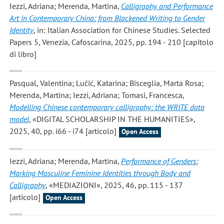
Iezzi, Adriana; Merenda, Martina
,
Calligraphy and Performance
Art in Contemporary China: from Blackened Writing to Gender
Identity
, in: Italian Association for Chinese Studies. Selected
Papers 5, Venezia, Cafoscarina, 2025, pp. 194 - 210 [capitolo
di libro]
Pasqual, Valentina; Lučić, Katarina; Bisceglia, Marta Rosa;
Merenda, Martina; Iezzi, Adriana; Tomasi, Francesca
,
Modelling Chinese contemporary calligraphy: the WRITE data
model
, «DIGITAL SCHOLARSHIP IN THE HUMANITIES»,
2025, 40, pp. i66 - i74 [articolo]
Open Access
Iezzi, Adriana; Merenda, Martina
,
Performance of Genders:
Marking Masculine Feminine Identities through Body and
Calligraphy
, «MEDIAZIONI», 2025, 46, pp. 115 - 137
[articolo]
Open Access