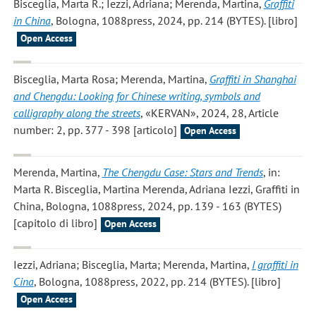
Bisceglia, Marta R.; Iezzi, Adriana; Merenda, Martina
,
Graffiti
in China
, Bologna, 1088press, 2024, pp. 214 (BYTES). [libro]
Open Access
Bisceglia, Marta Rosa; Merenda, Martina
,
Graffiti in Shanghai
and Chengdu: Looking for Chinese writing, symbols and
calligraphy along the streets
, «KERVAN», 2024, 28, Article
number: 2, pp. 377 - 398 [articolo]
Open Access
Merenda, Martina
,
The Chengdu Case: Stars and Trends
, in:
Marta R. Bisceglia, Martina Merenda, Adriana Iezzi, Graffiti in
China, Bologna, 1088press, 2024, pp. 139 - 163 (BYTES)
[capitolo di libro]
Open Access
Iezzi, Adriana; Bisceglia, Marta; Merenda, Martina
,
I graffiti in
Cina
, Bologna, 1088press, 2022, pp. 214 (BYTES). [libro]
Open Access