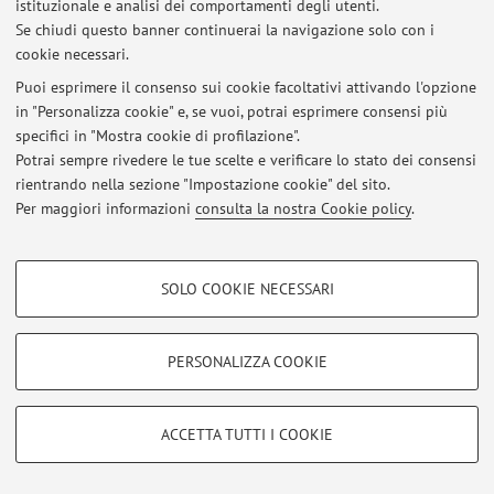
istituzionale e analisi dei comportamenti degli utenti.
Al momento non sono presenti avvisi.
Se chiudi questo banner continuerai la navigazione solo con i
cookie necessari.
Puoi esprimere il consenso sui cookie facoltativi attivando l'opzione
in "Personalizza cookie" e, se vuoi, potrai esprimere consensi più
specifici in "Mostra cookie di profilazione".
Area riservata
Potrai sempre rivedere le tue scelte e verificare lo stato dei consensi
Accedi tramite
login
per gestire tutti i contenuti del sito.
rientrando nella sezione "Impostazione cookie" del sito.
Per maggiori informazioni
consulta la nostra Cookie policy
.
© 2026 - ALMA MATER STUDIORUM - Università di Bologna - Via
COOKIE DI PROFILAZIONE - FACOLTATIVI
Zamboni, 33 - 40126 Bologna - Partita IVA: 01131710376
SOLO COOKIE NECESSARI
Privacy
|
Note legali
|
Impostazioni Cookie
Si tratta di cookie utilizzati per analizzare le caratteristiche della navigazione
degli utenti, creare profili in base al loro comportamento sul sito, per analisi
di marketing.
PERSONALIZZA COOKIE
Mostra cookie di profilazione
Google/Youtube Video
COOKIE TECNICI - NECESSARI
ACCETTA TUTTI I COOKIE
Facebook
Si tratta di cookie tecnici utilizzati, a titolo esemplificativo, per il corretto
Vimeo
funzionamento del sito, salvare le preferenze di navigazione, per il