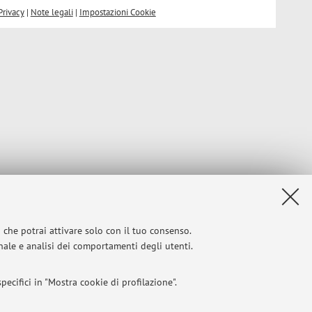
Privacy
|
Note legali
|
Impostazioni Cookie
i che potrai attivare solo con il tuo consenso.
onale e analisi dei comportamenti degli utenti.
ecifici in "Mostra cookie di profilazione".