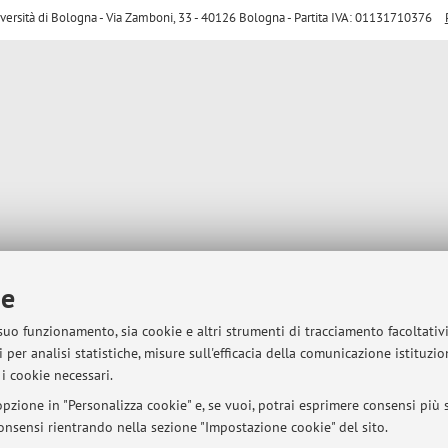
sità di Bologna - Via Zamboni, 33 - 40126 Bologna - Partita IVA: 01131710376
ie
 suo funzionamento, sia cookie e altri strumenti di tracciamento facoltativ
 per analisi statistiche, misure sull'efficacia della comunicazione istituzi
i cookie necessari.
pzione in "Personalizza cookie" e, se vuoi, potrai esprimere consensi più sp
 consensi rientrando nella sezione "Impostazione cookie" del sito.