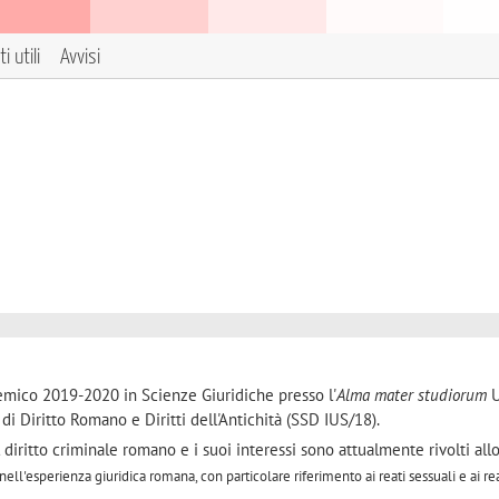
i utili
Avvisi
emico 2019-2020 in Scienze Giuridiche presso l'
Alma mater studiorum
U
di Diritto Romano e Diritti dell'Antichità (SSD IUS/18).
 diritto criminale romano e i suoi interessi sono attualmente rivolti all
ll'esperienza giuridica romana, con particolare riferimento ai reati sessuali e ai re