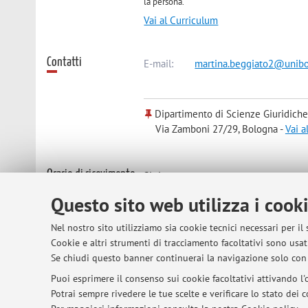
la persona.
Vai al Curriculum
Contatti
E-mail:
martina.beggiato2@unibo
Dipartimento di Scienze Giuridiche
Via Zamboni 27/29, Bologna -
Vai a
Orario di ricevimento
Si riceve su appuntamento.
Questo sito web utilizza i cook
Nel nostro sito utilizziamo sia cookie tecnici necessari per il
© 2026 - ALMA MATER STUDIORUM - Univer
Cookie e altri strumenti di tracciamento facoltativi sono usati
Se chiudi questo banner continuerai la navigazione solo con 
Puoi esprimere il consenso sui cookie facoltativi attivando l'o
Potrai sempre rivedere le tue scelte e verificare lo stato dei