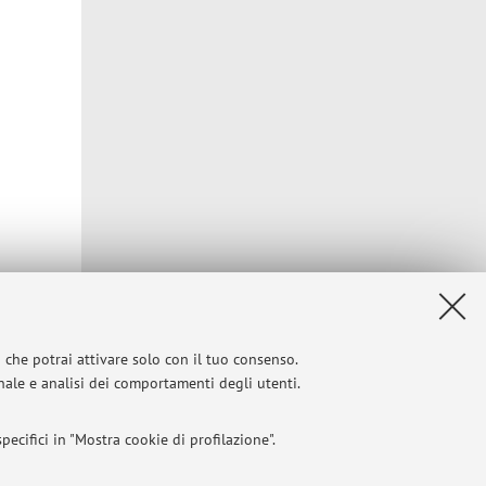
i che potrai attivare solo con il tuo consenso.
Privacy
|
Note legali
|
Impostazioni Cookie
onale e analisi dei comportamenti degli utenti.
ecifici in "Mostra cookie di profilazione".