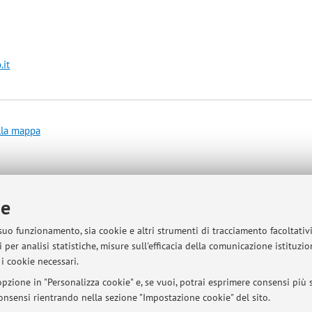
.it
lla mappa
ie
 suo funzionamento, sia cookie e altri strumenti di tracciamento facoltativ
sità di Bologna - Via Zamboni, 33 - 40126 Bologna - Partita IVA: 01131710376
 per analisi statistiche, misure sull'efficacia della comunicazione istituzi
i cookie necessari.
pzione in "Personalizza cookie" e, se vuoi, potrai esprimere consensi più sp
 consensi rientrando nella sezione "Impostazione cookie" del sito.