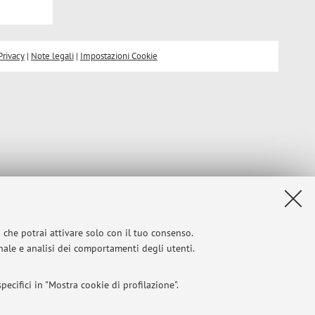
Privacy
|
Note legali
|
Impostazioni Cookie
i che potrai attivare solo con il tuo consenso.
onale e analisi dei comportamenti degli utenti.
ecifici in "Mostra cookie di profilazione".