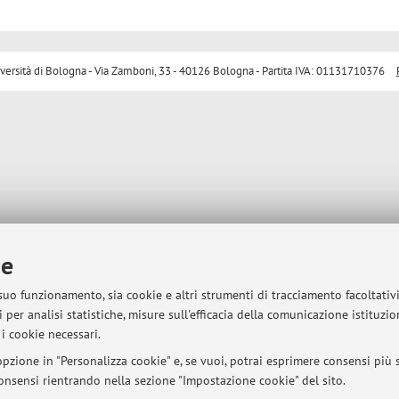
sità di Bologna - Via Zamboni, 33 - 40126 Bologna - Partita IVA: 01131710376
ie
 suo funzionamento, sia cookie e altri strumenti di tracciamento facoltativ
 per analisi statistiche, misure sull'efficacia della comunicazione istituzi
i cookie necessari.
pzione in "Personalizza cookie" e, se vuoi, potrai esprimere consensi più sp
 consensi rientrando nella sezione "Impostazione cookie" del sito.