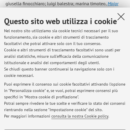
giusella finocchiaro; luigi balestra; marina timoteo
,
Major
Legal Trends in the Digital Economy. The Approach of the EU, the
US, and China
, Bologna, Il Mulino, 2022, pp. 290 . [curatela]
Questo sito web utilizza i cookie
Nel nostro sito utilizziamo sia cookie tecnici necessari per il suo
funzionamento, sia cookie e altri strumenti di tracciamento
1
2
3
4
5
facoltativi che potrai attivare solo con il tuo consenso.
Cookie e altri strumenti di tracciamento facoltativi sono usati per
Pubblicazioni antecedenti il 2004
analisi statistiche, misure sull'efficacia della comunicazione
istituzionale e analisi dei comportamenti degli utenti.
Se chiudi questo banner continuerai la navigazione solo con i
cookie necessari.
Puoi esprimere il consenso sui cookie facoltativi attivando l'opzione
Ultimi avvisi
in "Personalizza cookie" e, se vuoi, potrai esprimere consensi più
specifici in "Mostra cookie di profilazione".
International Conference "Data Driven Ecomony and Regulatory
Approaches: Eu and China in Relation and in Comparison"
Potrai sempre rivedere le tue scelte e verificare lo stato dei consensi
Pubblicato il: 09 novembre 2023
rientrando nella sezione "Impostazione cookie" del sito.
Per maggiori informazioni
consulta la nostra Cookie policy
.
Tutti gli avvisi