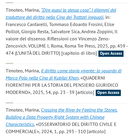
Timoteo, Marina
,
“Dire quasi la stessa cosa”. I dilemmi del
traduttore del diritto nella Cina dei Trattati ineguali
, in:
Francesco Cardarelli, Tommaso Edoardo Frosini, Elise
Poillot, Giorgio Resta, Salvatore Sica, Andrea Zoppini, Il
valore del dissenso. Riflessioni con Vincenzo Zeno-
Zencovich. VOLUME I, Roma, Roma Tre Press, 2025, pp. 459 -
474 (L’UNITÀ DEL DIRITTO) [capitolo di libro]
Open Access
Timoteo, Marina
,
Il diritto come storia vivente: lo sguardo di
Marco Polo nella Cina di Kubilai Khan
, «QUADERNI
FIORENTINI PER LA STORIA DEL PENSIERO GIURIDICO
MODERNO», 2025, 54, pp. 23 - 39 [articolo]
Open Access
Timoteo, Marina
,
Crossing the River by Feeling the Stones.
Building a Data Property Right System with Chinese
Characteristics
, «OSSERVATORIO DEL DIRITTO CIVILE E
COMMERCIALE», 2024, 1, pp. 293 - 310 [articolo]