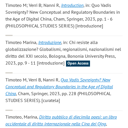
Timoteo M; Verri B; Nanni R
,
Introduction
, in: Quo Vadis
Sovreignty? New Conceptual and Regulatory Boundaries in
the Age of Digital China, Cham, Springer, 2023, pp. 1 - 6
(PHILOSOPHICAL STUDIES SERIES) [introduzione]
Timoteo Marina
,
Introduzione
, in: Chi resiste alla
globalizzazione? Globalismi, regionalismi, nazionalismi nel
diritto del XXI secolo, Bologna, Bononia University Press,
2023, pp. 9 - 11 [introduzione]
Open Access
Timoteo M, Verri B, Nanni R
,
Quo Vadis Sovreignty? New
Conceptual and Regulatory Boundaries in the Age of Digital
China
, Cham, Springer, 2023, pp. 228 (PHILOSOPHICAL
STUDIES SERIES). [curatela]
Timoteo, Marina
,
Diritto pubblico di diecimila paesi: un libro
occidentale di diritto internazionale nella Cina dei Qing
,