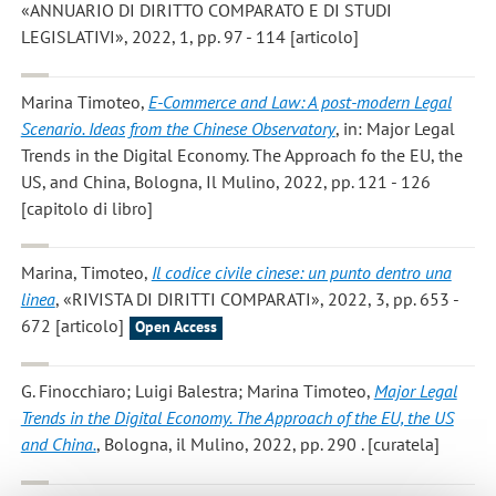
«ANNUARIO DI DIRITTO COMPARATO E DI STUDI
LEGISLATIVI», 2022, 1, pp. 97 - 114 [articolo]
Marina Timoteo
,
E-Commerce and Law: A post-modern Legal
Scenario. Ideas from the Chinese Observatory
, in: Major Legal
Trends in the Digital Economy. The Approach fo the EU, the
US, and China, Bologna, Il Mulino, 2022, pp. 121 - 126
[capitolo di libro]
Marina, Timoteo
,
Il codice civile cinese: un punto dentro una
linea
, «RIVISTA DI DIRITTI COMPARATI», 2022, 3, pp. 653 -
672 [articolo]
Open Access
G. Finocchiaro; Luigi Balestra; Marina Timoteo
,
Major Legal
Trends in the Digital Economy. The Approach of the EU, the US
and China.
, Bologna, il Mulino, 2022, pp. 290 . [curatela]